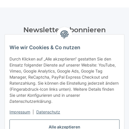
Newsletter Abonnieren
Bitte senden Sie mir entsprechend Ihrer
Wie wir Cookies & Co nutzen
Datenschutzerklärung
regelmäßig und jederzeit widerruflich
Informationen zu Ihrem Produktsortiment per E-Mail zu.
Durch Klicken auf „Alle akzeptieren“ gestatten Sie den
Einsatz folgender Dienste auf unserer Website: YouTube,
Abonnieren
Vimeo, Google Analytics, Google Ads, Google Tag
Manager, ReCaptcha, PayPal Express Checkout und
Ratenzahlung. Sie können die Einstellung jederzeit ändern
Informationen
(Fingerabdruck-Icon links unten). Weitere Details finden
Sie unter
Konfigurieren
und in unserer
Datenschutzerklärung
.
Gesetzliche Informationen
Impressum
|
Datenschutz
Vertrag widerrufen
Alle akzeptieren