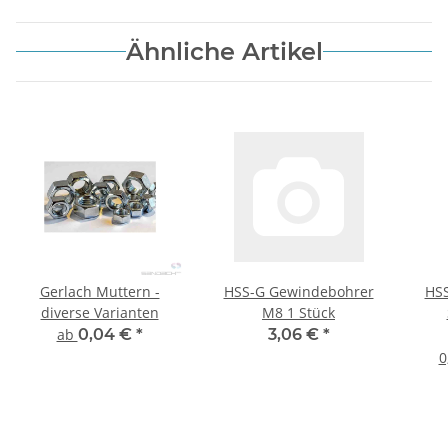
Ähnliche Artikel
Gerlach Muttern -
HSS-G Gewindebohrer
HSS
diverse Varianten
M8 1 Stück
8
ab
0,04 €
*
3,06 €
*
0