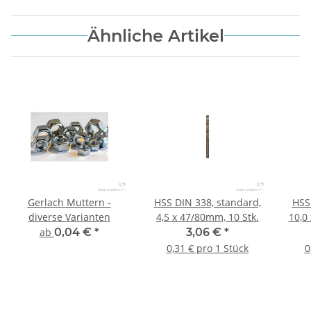
Ähnliche Artikel
Gerlach Muttern -
HSS DIN 338, standard,
HSS
diverse Varianten
4,5 x 47/80mm, 10 Stk.
10,0
ab
0,04 €
*
3,06 €
*
0,31 € pro 1 Stück
0