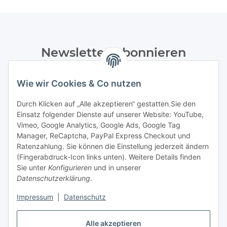
Newsletter Abonnieren
Bitte senden Sie mir entsprechend Ihrer
Wie wir Cookies & Co nutzen
Datenschutzerklärung
regelmäßig und jederzeit widerruflich
Informationen zu Ihrem Produktsortiment per E-Mail zu.
Durch Klicken auf „Alle akzeptieren“ gestatten Sie den
Einsatz folgender Dienste auf unserer Website: YouTube,
Abonnieren
Vimeo, Google Analytics, Google Ads, Google Tag
Manager, ReCaptcha, PayPal Express Checkout und
Ratenzahlung. Sie können die Einstellung jederzeit ändern
Informationen
(Fingerabdruck-Icon links unten). Weitere Details finden
Sie unter
Konfigurieren
und in unserer
Datenschutzerklärung
.
Gesetzliche Informationen
Impressum
|
Datenschutz
Vertrag widerrufen
Alle akzeptieren