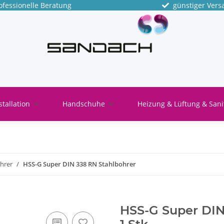
fessionelle Beratung
günstiger Vers
stallation
Handschuhe
Heizung & Lüftung & Sani
hrer
HSS-G Super DIN 338 RN Stahlbohrer
HSS-G Super DIN