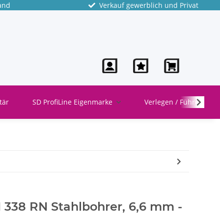
and
Verkauf gewerblich und Privat
tär
SD ProfiLine Eigenmarke
Verlegen / Führen
 338 RN Stahlbohrer, 6,6 mm -