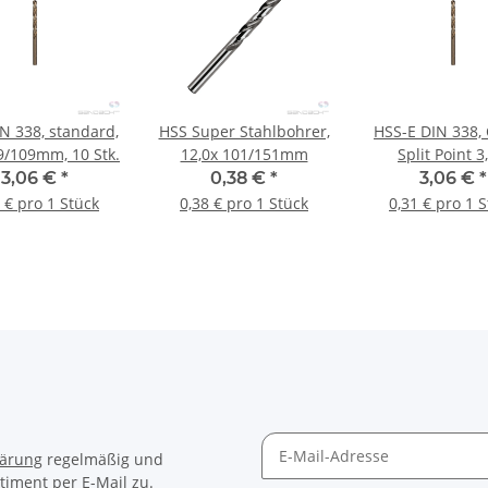
N 338, standard,
HSS Super Stahlbohrer,
HSS-E DIN 338, 
69/109mm, 10 Stk.
12,0x 101/151mm
Split Point 3
33/61mm, 10 
3,06 €
*
0,38 €
*
3,06 €
*
 € pro 1 Stück
0,38 € pro 1 Stück
0,31 € pro 1 
lärung
regelmäßig und
timent per E-Mail zu.