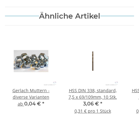
Ähnliche Artikel
Gerlach Muttern -
HSS DIN 338, standard,
HSS
diverse Varianten
7,5 x 69/109mm, 10 Stk.
3
ab
0,04 €
*
3,06 €
*
0,31 € pro 1 Stück
0