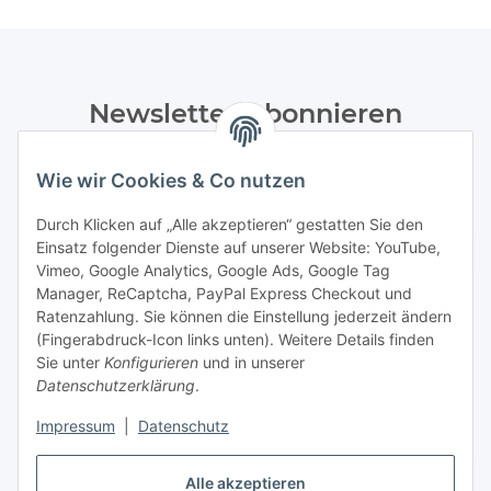
Newsletter Abonnieren
Bitte senden Sie mir entsprechend Ihrer
Wie wir Cookies & Co nutzen
Datenschutzerklärung
regelmäßig und jederzeit widerruflich
Informationen zu Ihrem Produktsortiment per E-Mail zu.
Durch Klicken auf „Alle akzeptieren“ gestatten Sie den
Einsatz folgender Dienste auf unserer Website: YouTube,
Abonnieren
Vimeo, Google Analytics, Google Ads, Google Tag
Manager, ReCaptcha, PayPal Express Checkout und
Ratenzahlung. Sie können die Einstellung jederzeit ändern
Informationen
(Fingerabdruck-Icon links unten). Weitere Details finden
Sie unter
Konfigurieren
und in unserer
Datenschutzerklärung
.
Gesetzliche Informationen
Impressum
|
Datenschutz
Vertrag widerrufen
Alle akzeptieren