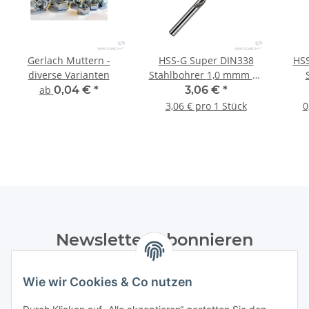
Gerlach Muttern -
HSS-G Super DIN338
HSS
diverse Varianten
Stahlbohrer 1,0 mmm 10
Stk
8
ab
0,04 €
*
3,06 €
*
3,06 € pro 1 Stück
0
Newsletter Abonnieren
Bitte senden Sie mir entsprechend Ihrer
Wie wir Cookies & Co nutzen
Datenschutzerklärung
regelmäßig und jederzeit widerruflich
Informationen zu Ihrem Produktsortiment per E-Mail zu.