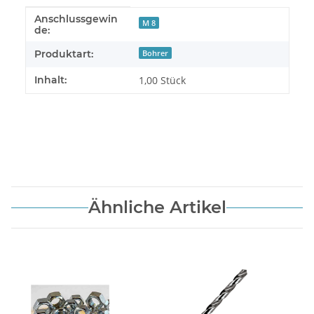
Anschlussgewin
Produkteigenschaft
Wert
M 8
de:
Produktart:
Bohrer
Inhalt:
1,00 Stück
Ähnliche Artikel