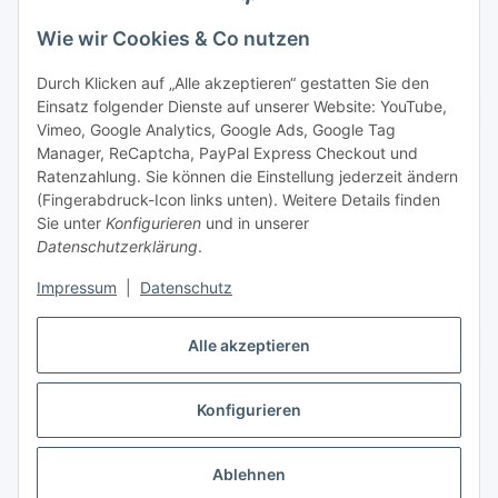
Bitte senden Sie mir entsprechend Ihrer
Wie wir Cookies & Co nutzen
Datenschutzerklärung
regelmäßig und jederzeit widerruflich
Informationen zu Ihrem Produktsortiment per E-Mail zu.
Durch Klicken auf „Alle akzeptieren“ gestatten Sie den
Einsatz folgender Dienste auf unserer Website: YouTube,
Abonnieren
Vimeo, Google Analytics, Google Ads, Google Tag
Manager, ReCaptcha, PayPal Express Checkout und
Ratenzahlung. Sie können die Einstellung jederzeit ändern
Informationen
(Fingerabdruck-Icon links unten). Weitere Details finden
Sie unter
Konfigurieren
und in unserer
Datenschutzerklärung
.
Gesetzliche Informationen
Impressum
|
Datenschutz
Alle akzeptieren
Vertrag widerrufen
Konfigurieren
Ablehnen
* Alle Preise inkl. gesetzlicher USt., zzgl.
Versand