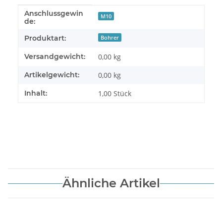
Anschlussgewin
Produkteigenschaft
Wert
M10
de:
Produktart:
Bohrer
Versandgewicht:
0,00 kg
Artikelgewicht:
0,00
kg
Inhalt:
1,00 Stück
Ähnliche Artikel