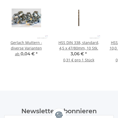
Gerlach Muttern -
HSS DIN 338, standard,
HSS
diverse Varianten
4,5 x 47/80mm, 10 Stk.
10,0
ab
0,04 €
*
3,06 €
*
0,31 € pro 1 Stück
0
Newsletter Abonnieren