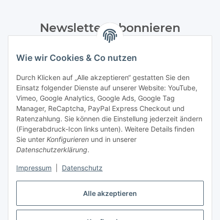
Newsletter Abonnieren
Bitte senden Sie mir entsprechend Ihrer
Wie wir Cookies & Co nutzen
Datenschutzerklärung
regelmäßig und jederzeit widerruflich
Informationen zu Ihrem Produktsortiment per E-Mail zu.
Durch Klicken auf „Alle akzeptieren“ gestatten Sie den
Einsatz folgender Dienste auf unserer Website: YouTube,
Abonnieren
Vimeo, Google Analytics, Google Ads, Google Tag
Manager, ReCaptcha, PayPal Express Checkout und
Ratenzahlung. Sie können die Einstellung jederzeit ändern
Informationen
(Fingerabdruck-Icon links unten). Weitere Details finden
Sie unter
Konfigurieren
und in unserer
Datenschutzerklärung
.
Gesetzliche Informationen
Impressum
|
Datenschutz
Alle akzeptieren
Vertrag widerrufen