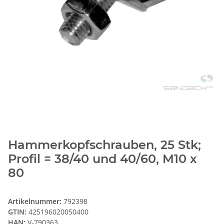
Hammerkopfschrauben, 25 Stk;
Profil = 38/40 und 40/60, M10 x
80
Artikelnummer:
792398
GTIN:
425196020050400
HAN:
V-790363