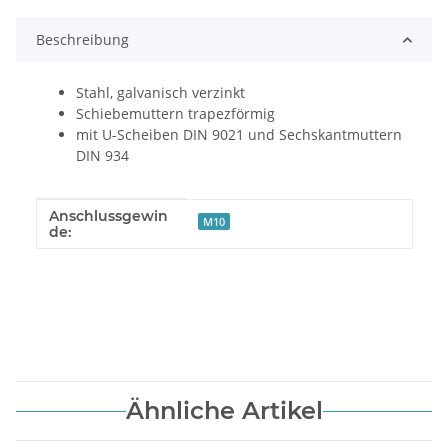
Beschreibung
Stahl, galvanisch verzinkt
Schiebemuttern trapezförmig
mit U-Scheiben DIN 9021 und Sechskantmuttern
DIN 934
Anschlussgewin
Produkteigenschaft
Wert
M10
de:
Ähnliche Artikel