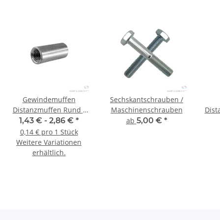
Gewindemuffen
Sechskantschrauben /
Distanzmuffen Rund -
Maschinenschrauben
Dist
10 Stück
1,43 € -
2,86 €
*
ab
5,00 €
*
0,14 € pro 1 Stück
Weitere Variationen
erhältlich.