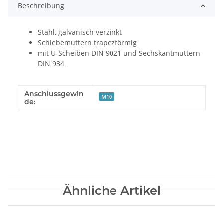
Beschreibung
Stahl, galvanisch verzinkt
Schiebemuttern trapezförmig
mit U-Scheiben DIN 9021 und Sechskantmuttern
DIN 934
Anschlussgewin
Produkteigenschaft
Wert
M10
de:
Ähnliche Artikel