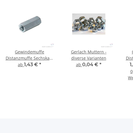
Gewindemuffe
Gerlach Muttern -
Distanzmuffe Sechskant
diverse Varianten
Dis
- 10 Stück
ab
1,43 €
*
ab
0,04 €
*
1
0
We