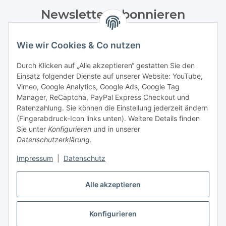
Newsletter Abonnieren
Bitte senden Sie mir entsprechend Ihrer
Wie wir Cookies & Co nutzen
Datenschutzerklärung
regelmäßig und jederzeit widerruflich
Informationen zu Ihrem Produktsortiment per E-Mail zu.
Durch Klicken auf „Alle akzeptieren“ gestatten Sie den
Einsatz folgender Dienste auf unserer Website: YouTube,
Abonnieren
Vimeo, Google Analytics, Google Ads, Google Tag
Manager, ReCaptcha, PayPal Express Checkout und
Ratenzahlung. Sie können die Einstellung jederzeit ändern
Informationen
(Fingerabdruck-Icon links unten). Weitere Details finden
Sie unter
Konfigurieren
und in unserer
Datenschutzerklärung
.
Gesetzliche Informationen
Impressum
|
Datenschutz
Alle akzeptieren
Vertrag widerrufen
Konfigurieren