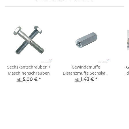
Sechskantschrauben /
Gewindemuffe
G
Maschinenschrauben
Distanzmuffe Sechskant
d
- 10 Stück
ab
5,00 €
*
ab
1,43 €
*