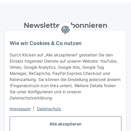
Newsletter Abonnieren
Bitte senden Sie mir entsprechend Ihrer
Wie wir Cookies & Co nutzen
Datenschutzerklärung
regelmäßig und jederzeit widerruflich
Informationen zu Ihrem Produktsortiment per E-Mail zu.
Durch Klicken auf „Alle akzeptieren“ gestatten Sie den
Einsatz folgender Dienste auf unserer Website: YouTube,
Abonnieren
Vimeo, Google Analytics, Google Ads, Google Tag
Manager, ReCaptcha, PayPal Express Checkout und
Ratenzahlung. Sie können die Einstellung jederzeit ändern
Informationen
(Fingerabdruck-Icon links unten). Weitere Details finden
Sie unter
Konfigurieren
und in unserer
Datenschutzerklärung
.
Gesetzliche Informationen
Impressum
|
Datenschutz
Alle akzeptieren
Vertrag widerrufen