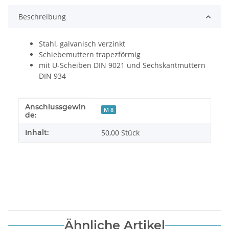
Beschreibung
Stahl, galvanisch verzinkt
Schiebemuttern trapezförmig
mit U-Scheiben DIN 9021 und Sechskantmuttern
DIN 934
Anschlussgewin
Produkteigenschaft
Wert
M 8
de:
Inhalt:
50,00 Stück
Ähnliche Artikel