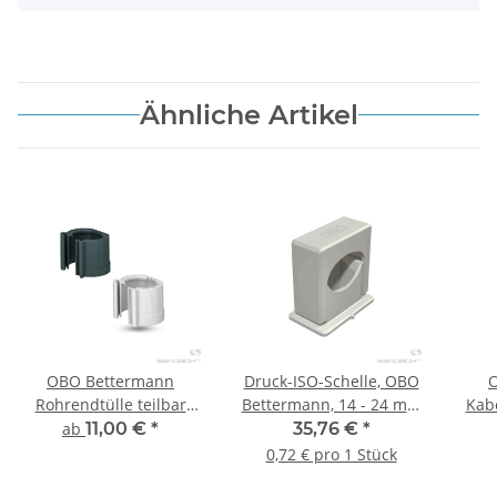
Ähnliche Artikel
OBO Bettermann
Druck-ISO-Schelle, OBO
Rohrendtülle teilbar
Bettermann, 14 - 24 mm
Kab
lichtgrau/tiefschwarz -
- 50 Stk.
8
ab
11,00 €
*
35,76 €
*
diverse Varianten
lic
0,72 € pro 1 Stück