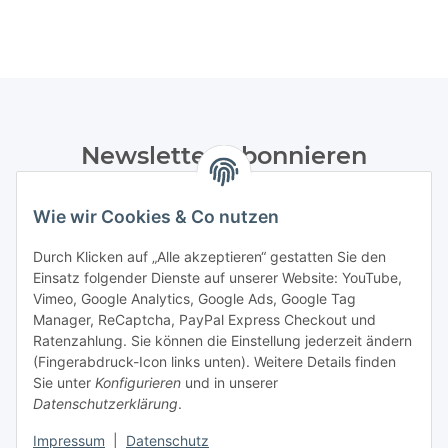
Newsletter Abonnieren
Bitte senden Sie mir entsprechend Ihrer
Wie wir Cookies & Co nutzen
Datenschutzerklärung
regelmäßig und jederzeit widerruflich
Informationen zu Ihrem Produktsortiment per E-Mail zu.
Durch Klicken auf „Alle akzeptieren“ gestatten Sie den
Einsatz folgender Dienste auf unserer Website: YouTube,
Abonnieren
Vimeo, Google Analytics, Google Ads, Google Tag
Manager, ReCaptcha, PayPal Express Checkout und
Ratenzahlung. Sie können die Einstellung jederzeit ändern
Informationen
(Fingerabdruck-Icon links unten). Weitere Details finden
Sie unter
Konfigurieren
und in unserer
Datenschutzerklärung
.
Gesetzliche Informationen
Impressum
|
Datenschutz