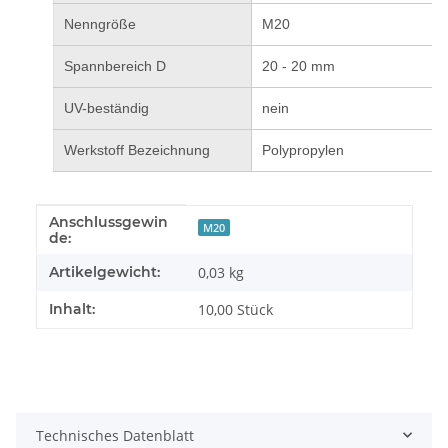
Nenngröße
M20
Spannbereich D
20 - 20 mm
UV-beständig
nein
Werkstoff Bezeichnung
Polypropylen
Anschlussgewin
Produkteigenschaft
Wert
M20
de:
Artikelgewicht:
0,03
kg
Inhalt:
10,00 Stück
Technisches Datenblatt