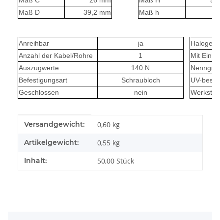
Maß C
26 mm
Maß H
51
Maß D
39,2 mm
Maß h
7
Anreihbar
ja
Halogenfr
Anzahl der Kabel/Rohre
1
Mit Einla
Auszugwerte
140 N
Nenngrö
Befestigungsart
Schraubloch
UV-bestä
Geschlossen
nein
Werkstof
Produkteigenschaft
Wert
Versandgewicht:
0,60 kg
Artikelgewicht:
0,55
kg
Inhalt:
50,00 Stück