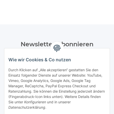
Newsletter Abonnieren
Bitte senden Sie mir entsprechend Ihrer
Wie wir Cookies & Co nutzen
Datenschutzerklärung
regelmäßig und jederzeit widerruflich
Informationen zu Ihrem Produktsortiment per E-Mail zu.
Durch Klicken auf „Alle akzeptieren“ gestatten Sie den
Einsatz folgender Dienste auf unserer Website: YouTube,
Abonnieren
Vimeo, Google Analytics, Google Ads, Google Tag
Manager, ReCaptcha, PayPal Express Checkout und
Ratenzahlung. Sie können die Einstellung jederzeit ändern
Informationen
(Fingerabdruck-Icon links unten). Weitere Details finden
Sie unter
Konfigurieren
und in unserer
Datenschutzerklärung
.
Gesetzliche Informationen