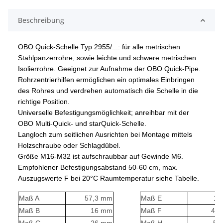
Beschreibung
OBO Quick-Schelle Typ 2955/...: für alle metrischen
Stahlpanzerrohre, sowie leichte und schwere metrischen
Isolierrohre.
Geeignet zur Aufnahme der OBO Quick-Pipe.
Rohrzentrierhilfen ermöglichen ein optimales Einbringen
des Rohres und verdrehen automatisch die Schelle in die
richtige Position.
Universelle Befestigungsmöglichkeit; anreihbar mit der
OBO Multi-Quick- und starQuick-Schelle.
Langloch zum seitlichen Ausrichten bei Montage mittels
Holzschraube oder Schlagdübel.
Größe M16-M32 ist aufschraubbar auf Gewinde M6.
Empfohlener Befestigungsabstand 50-60 cm, max.
Auszugswerte F bei 20°C Raumtemperatur siehe Tabelle.
Maß A
57,3 mm
Maß E
11
Maß B
16 mm
Maß F
4,6