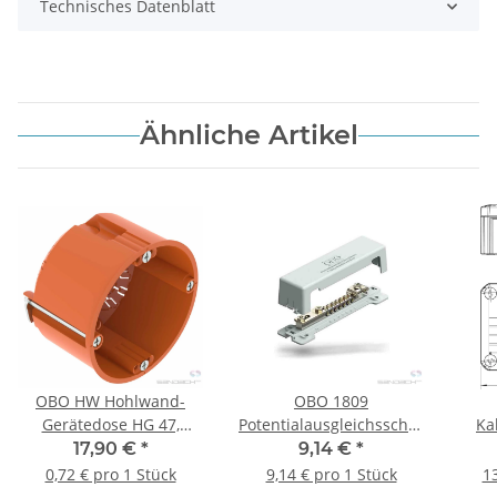
Technisches Datenblatt
Ähnliche Artikel
OBO HW Hohlwand-
OBO 1809
Gerätedose HG 47,
Potentialausgleichsschiene
Ka
47mm tief, 25 Stück
188mm CuZn grau
T100
17,90 €
*
9,14 €
*
gr
0,72 € pro 1 Stück
9,14 € pro 1 Stück
13