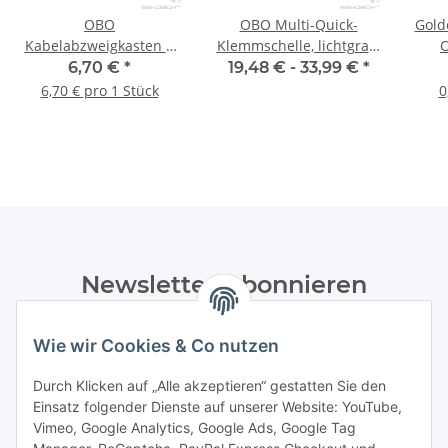
OBO
OBO Multi-Quick-
Gold
Kabelabzweigkasten B
Klemmschelle, lichtgrau,
O
9/T, 110x110x51,
RAL 7035
Pan
6,70 €
*
19,48 € -
33,99 €
*
lichtgrau - 1 Stück
6,70 € pro 1 Stück
0
Newsletter Abonnieren
Bitte senden Sie mir entsprechend Ihrer
Wie wir Cookies & Co nutzen
Datenschutzerklärung
regelmäßig und jederzeit widerruflich
Informationen zu Ihrem Produktsortiment per E-Mail zu.
Durch Klicken auf „Alle akzeptieren“ gestatten Sie den
Einsatz folgender Dienste auf unserer Website: YouTube,
Abonnieren
Vimeo, Google Analytics, Google Ads, Google Tag