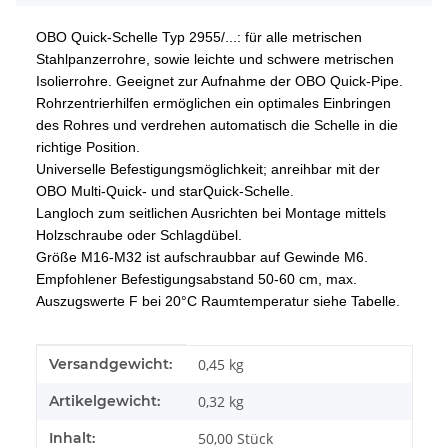
OBO Quick-Schelle Typ 2955/...: für alle metrischen
Stahlpanzerrohre, sowie leichte und schwere metrischen
Isolierrohre.
Geeignet zur Aufnahme der OBO Quick-Pipe.
Rohrzentrierhilfen ermöglichen ein optimales Einbringen
des Rohres und verdrehen automatisch die Schelle in die
richtige Position.
Universelle Befestigungsmöglichkeit; anreihbar mit der
OBO Multi-Quick- und starQuick-Schelle.
Langloch zum seitlichen Ausrichten bei Montage mittels
Holzschraube oder Schlagdübel.
Größe M16-M32 ist aufschraubbar auf Gewinde M6.
Empfohlener Befestigungsabstand 50-60 cm, max.
Auszugswerte F bei 20°C Raumtemperatur siehe Tabelle.
Produkteigenschaft
Wert
Versandgewicht:
0,45 kg
Artikelgewicht:
0,32
kg
Inhalt:
50,00 Stück