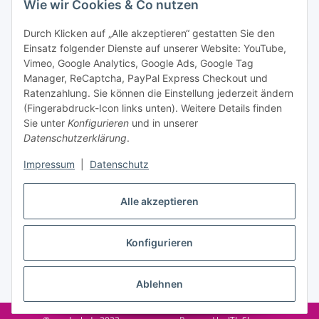
Wie wir Cookies & Co nutzen
Datenschutzerklärung
regelmäßig und jederzeit widerruflich
Informationen zu Ihrem Produktsortiment per E-Mail zu.
Durch Klicken auf „Alle akzeptieren“ gestatten Sie den
Einsatz folgender Dienste auf unserer Website: YouTube,
Abonnieren
Vimeo, Google Analytics, Google Ads, Google Tag
Manager, ReCaptcha, PayPal Express Checkout und
Ratenzahlung. Sie können die Einstellung jederzeit ändern
Informationen
(Fingerabdruck-Icon links unten). Weitere Details finden
Sie unter
Konfigurieren
und in unserer
Datenschutzerklärung
.
Gesetzliche Informationen
Impressum
|
Datenschutz
Alle akzeptieren
Vertrag widerrufen
Konfigurieren
Ablehnen
* Alle Preise inkl. gesetzlicher USt., zzgl.
Versand