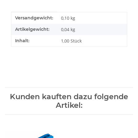
Produkteigenschaft
Wert
Versandgewicht:
0,10 kg
Artikelgewicht:
0,04
kg
Inhalt:
1,00 Stück
Kunden kauften dazu folgende
Artikel: