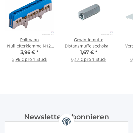
Pollmann
Gewindemuffe
Nullleiterklemme N12-
Distanzmuffe sechskant
Ver
F2, 12-polig, blau
M6 x 30 mm - 10 Stück
3,96 €
*
1,67 €
*
3,96 € pro 1 Stück
0,17 € pro 1 Stück
0
Newsletter Abonnieren
Bitte senden Sie mir entsprechend Ihrer