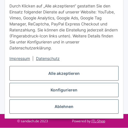
Informationen zu Ihrem Produktsortiment per E-Mail zu.
Durch Klicken auf „Alle akzeptieren“ gestatten Sie den
Einsatz folgender Dienste auf unserer Website: YouTube,
Abonnieren
Vimeo, Google Analytics, Google Ads, Google Tag
Manager, ReCaptcha, PayPal Express Checkout und
Ratenzahlung. Sie können die Einstellung jederzeit ändern
Informationen
(Fingerabdruck-Icon links unten). Weitere Details finden
Sie unter
Konfigurieren
und in unserer
Datenschutzerklärung
.
Gesetzliche Informationen
Impressum
|
Datenschutz
Vertrag widerrufen
Alle akzeptieren
Konfigurieren
Ablehnen
* Alle Preise inkl. gesetzlicher USt., zzgl.
Versand
© sandach.de 2023
Powered by
JTL-Shop