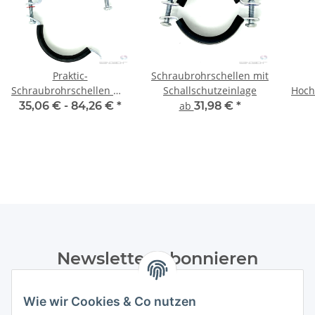
Praktic-
Schraubrohrschellen mit
Schraubrohrschellen mit
Schallschutzeinlage
Hoch
Schallschutzeinlage u.
mit
35,06 € -
84,26 €
*
ab
31,98 €
*
Zweischrauben-
Sch
Gelenkrohrschelle
d
Newsletter Abonnieren
Bitte senden Sie mir entsprechend Ihrer
Wie wir Cookies & Co nutzen
Datenschutzerklärung
regelmäßig und jederzeit widerruflich