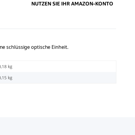
e schlüssige optische Einheit.
0,18 kg
0,15
kg