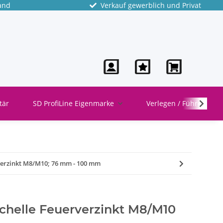
and
Verkauf gewerblich und Privat
tär
SD ProfiLine Eigenmarke
Verlegen / Führen
rverzinkt M8/M10; 76 mm - 100 mm
schelle Feuerverzinkt M8/M10