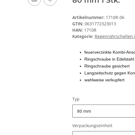
80 mm 1 Stk.
Artikelnummer:
1710R-06
GTIN:
0631772323013
HAN:
1710R
Kategorie:
Regenrohrschellen &
feuerverzinkte Kombi-Ans
Ringschraube in Edelstahl
Ringschraube gesichert
Langzeitschutz gegen Kor
wahlweise verkupfert
Typ
80 mm
Verpackungseinheit