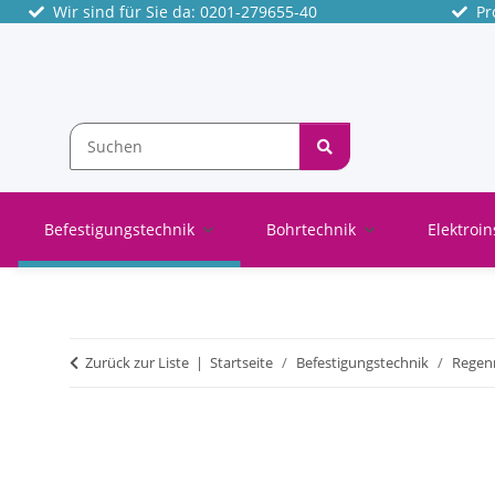
Wir sind für Sie da: 0201-279655-40
Pro
Befestigungstechnik
Bohrtechnik
Elektroin
Zurück zur Liste
Startseite
Befestigungstechnik
Regenr