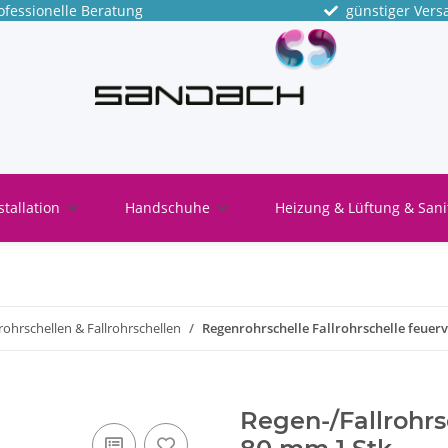
fessionelle Beratung
günstiger Vers
stallation
Handschuhe
Heizung & Lüftung & Sani
ohrschellen & Fallrohrschellen
Regenrohrschelle Fallrohrschelle feue
Regen-/Fallrohr