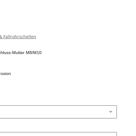
 Fallrohrschellen
chluss-Mutter M8/M10
rosion