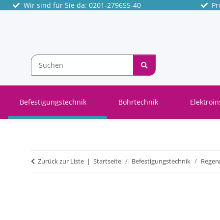
Wir sind für Sie da: 0201-279655-40
Pro
Befestigungstechnik
Bohrtechnik
Elektroin
Zurück zur Liste
Startseite
Befestigungstechnik
Regenr