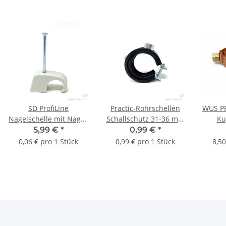
SD ProfiLine
Practic-Rohrschellen
WUS PR
Nagelschelle mit Nagel,
Schallschutz 31-36 mm
Ku
10-14 mm / 40 mm, 100
1" 1 Stk.
Ansch
5,99 €
*
0,99 €
*
Stück
0,06 € pro 1 Stück
0,99 € pro 1 Stück
8,50