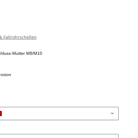
 Fallrohrschellen
chluss-Mutter M8/M10
rosion
r