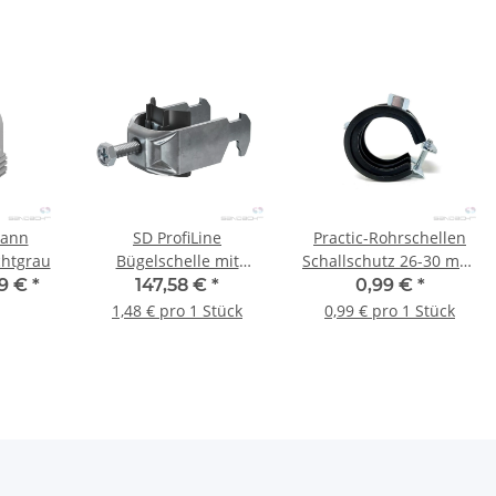
mann
SD ProfiLine
Practic-Rohrschellen
chtgrau
Bügelschelle mit
Schallschutz 26-30 mm,
Hammerkopffuß für C-
3/4" M8/10
99 €
*
147,58 €
*
0,99 €
*
Profilschiene 22-28 mm,
1,48 € pro 1 Stück
0,99 € pro 1 Stück
100 Stück