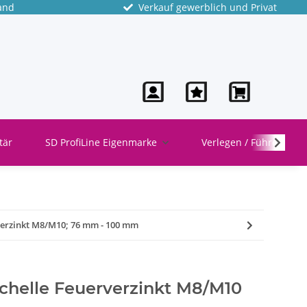
and
Verkauf gewerblich und Privat
tär
SD ProfiLine Eigenmarke
Verlegen / Führen
rverzinkt M8/M10; 76 mm - 100 mm
schelle Feuerverzinkt M8/M10