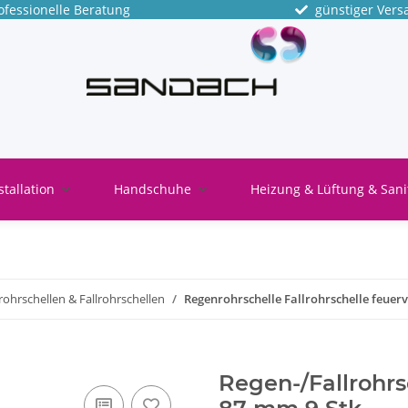
fessionelle Beratung
günstiger Vers
stallation
Handschuhe
Heizung & Lüftung & Sani
ohrschellen & Fallrohrschellen
Regenrohrschelle Fallrohrschelle feue
Regen-/Fallrohr