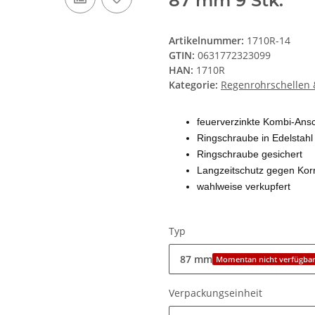
87 mm 9 Stk.
Artikelnummer:
1710R-14
GTIN:
0631772323099
HAN:
1710R
Kategorie:
Regenrohrschellen &
feuerverzinkte Kombi-Ans
Ringschraube in Edelstahl
Ringschraube gesichert
Langzeitschutz gegen Kor
wahlweise verkupfert
Typ
87 mm
Momentan nicht verfügba
Verpackungseinheit