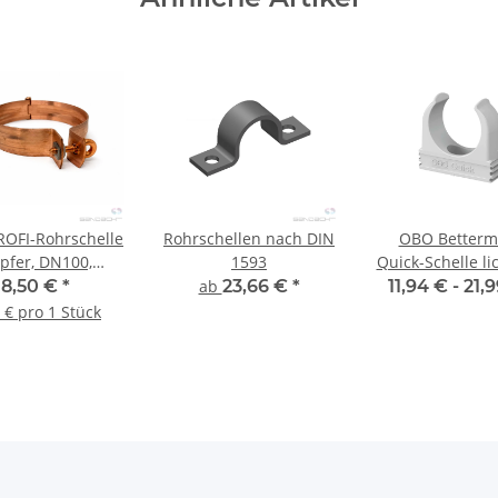
OFI-Rohrschelle
Rohrschellen nach DIN
OBO Better
pfer, DN100,
1593
Quick-Schelle li
lussgewinde M10
8,50 €
*
ab
23,66 €
*
11,94 € -
21,
 € pro 1 Stück