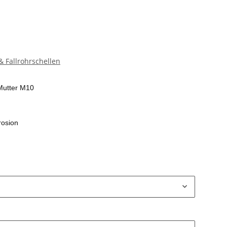
 Fallrohrschellen
Mutter M10
rosion