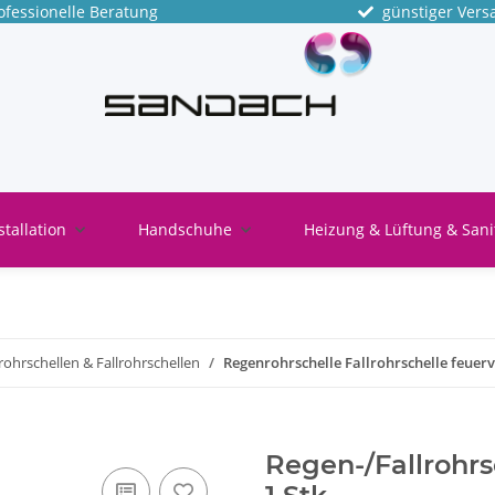
fessionelle Beratung
günstiger Vers
stallation
Handschuhe
Heizung & Lüftung & Sani
ohrschellen & Fallrohrschellen
Regenrohrschelle Fallrohrschelle feue
Regen-/Fallrohrs