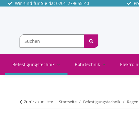
Wir sind für Sie da: 0201-279655-40
Pro
Befestigungstechnik
Bohrtechnik
Elektroin
Zurück zur Liste
Startseite
Befestigungstechnik
Regenr