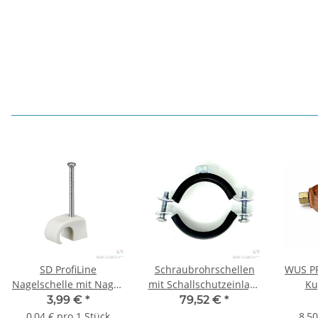
SD ProfiLine
Schraubrohrschellen
WUS PR
Nagelschelle mit Nagel,
mit Schallschutzeinlage
Ku
7-12 mm / 35 mm, 100
108-114 mm, 4" 1 Stck.
Ansch
3,99 €
*
79,52 €
*
Stück
0,04 € pro 1 Stück
8,50