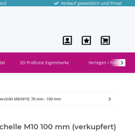
and
Verkauf gewerblich und Privat
tär
SD ProfiLine Eigenmarke
Verlegen / Führen
rverzinkt M8/M10; 76 mm - 100 mm
chelle M10 100 mm (verkupfert)