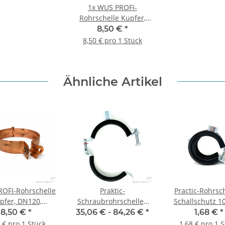
1x
WUS PROFI-
Rohrschelle Kupfer,
DN100,
8,50 €
*
Anschlussgewinde M10
8,50 € pro 1 Stück
Ähnliche Artikel
OFI-Rohrschelle
Praktic-
Practic-Rohrsc
pfer, DN120,
Schraubrohrschellen
Schallschutz 1
lussgewinde M10
mit Schallschutzeinlage
mm - 1 Stü
8,50 €
*
35,06 € -
84,26 €
*
1,68 €
*
u. Zweischrauben-
 € pro 1 Stück
1,68 € pro 1 