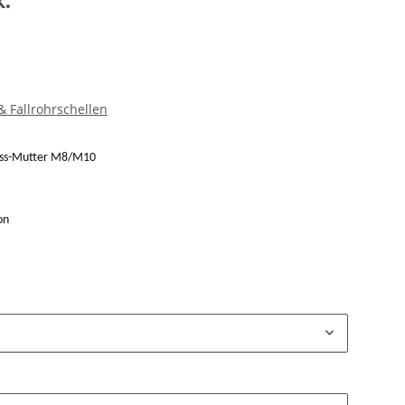
k.
 Fallrohrschellen
luss-Mutter M8/M10
on