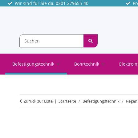
Wir sind für Sie da: 0201-279655-40
Pro
Befestigungstechnik
Bohrtechnik
Elektroin
Zurück zur Liste
Startseite
Befestigungstechnik
Regenr