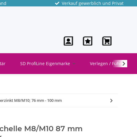
and
Verkauf gewerblich und Privat
tär
SD ProfiLine Eigenmarke
Verlegen / Führen
rverzinkt M8/M10; 76 mm - 100 mm
schelle M8/M10 87 mm