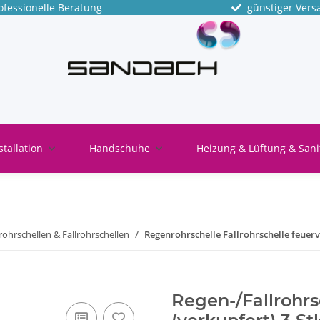
fessionelle Beratung
günstiger Vers
stallation
Handschuhe
Heizung & Lüftung & Sani
ohrschellen & Fallrohrschellen
Regenrohrschelle Fallrohrschelle feue
Regen-/Fallrohr