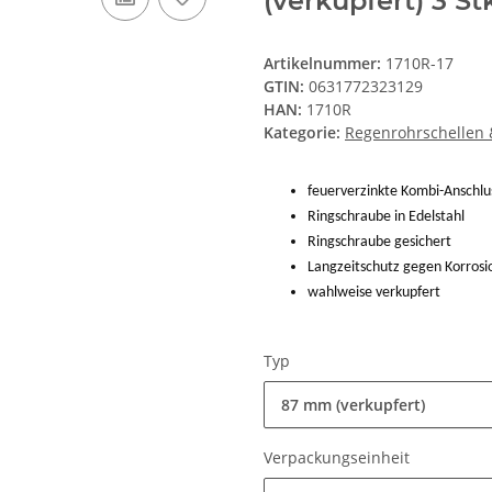
(verkupfert) 3 St
Artikelnummer:
1710R-17
GTIN:
0631772323129
HAN:
1710R
Kategorie:
Regenrohrschellen &
feuerverzinkte Kombi-Ansch
Ringschraube in Edelstahl
Ringschraube gesichert
Langzeitschutz gegen Korrosi
wahlweise verkupfert
Typ
87 mm (verkupfert)
Verpackungseinheit