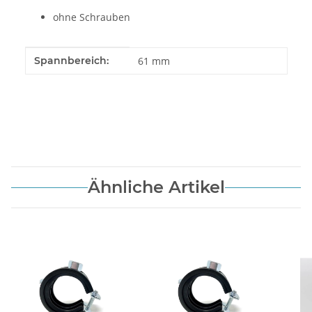
ohne Schrauben
Produkteigenschaft
Wert
Spannbereich:
61 mm
Ähnliche Artikel