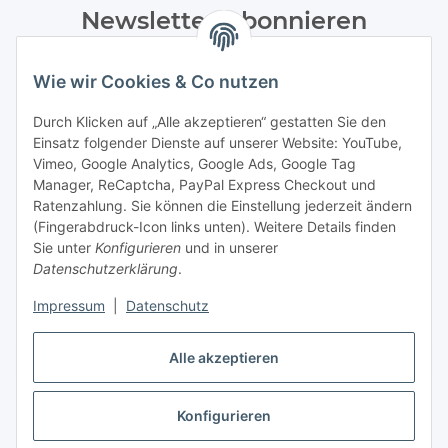
Newsletter Abonnieren
Bitte senden Sie mir entsprechend Ihrer
Wie wir Cookies & Co nutzen
Datenschutzerklärung
regelmäßig und jederzeit widerruflich
Informationen zu Ihrem Produktsortiment per E-Mail zu.
Durch Klicken auf „Alle akzeptieren“ gestatten Sie den
Einsatz folgender Dienste auf unserer Website: YouTube,
Abonnieren
Vimeo, Google Analytics, Google Ads, Google Tag
Manager, ReCaptcha, PayPal Express Checkout und
Ratenzahlung. Sie können die Einstellung jederzeit ändern
Informationen
(Fingerabdruck-Icon links unten). Weitere Details finden
Sie unter
Konfigurieren
und in unserer
Datenschutzerklärung
.
Gesetzliche Informationen
Impressum
|
Datenschutz
Alle akzeptieren
Vertrag widerrufen
Konfigurieren