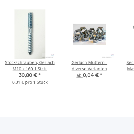
Stockschrauben, Gerlach
Gerlach Muttern -
Sec
M10 x 160 1 Stck.
diverse Varianten
Ma
30,80 €
*
ab
0,04 €
*
0,31 € pro 1 Stück