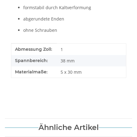
formstabil durch Kaltverformung
abgerundete Enden
ohne Schrauben
Produkteigenschaft
Wert
Abmessung Zoll:
1
Spannbereich:
38 mm
Materialmaße:
5 x 30 mm
Ähnliche Artikel