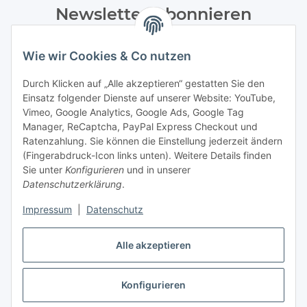
Newsletter Abonnieren
Bitte senden Sie mir entsprechend Ihrer
Wie wir Cookies & Co nutzen
Datenschutzerklärung
regelmäßig und jederzeit widerruflich
Informationen zu Ihrem Produktsortiment per E-Mail zu.
Durch Klicken auf „Alle akzeptieren“ gestatten Sie den
Einsatz folgender Dienste auf unserer Website: YouTube,
Abonnieren
Vimeo, Google Analytics, Google Ads, Google Tag
Manager, ReCaptcha, PayPal Express Checkout und
Ratenzahlung. Sie können die Einstellung jederzeit ändern
Informationen
(Fingerabdruck-Icon links unten). Weitere Details finden
Sie unter
Konfigurieren
und in unserer
Datenschutzerklärung
.
Gesetzliche Informationen
Impressum
|
Datenschutz
Alle akzeptieren
Vertrag widerrufen
Konfigurieren