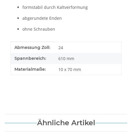
formstabil durch Kaltverformung
abgerundete Enden
ohne Schrauben
Produkteigenschaft
Wert
Abmessung Zoll:
24
Spannbereich:
610 mm
Materialmaße:
10 x 70 mm
Ähnliche Artikel