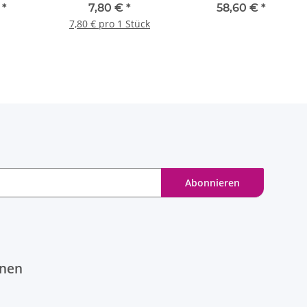
TriJet 6,5 x 300 mm 1
Bionic Pro) 22 x 200 x
€
*
7,80 €
*
58,60 €
*
Stück
250 mm - 1 Stk.
7,80 € pro 1 Stück
Abonnieren
onen