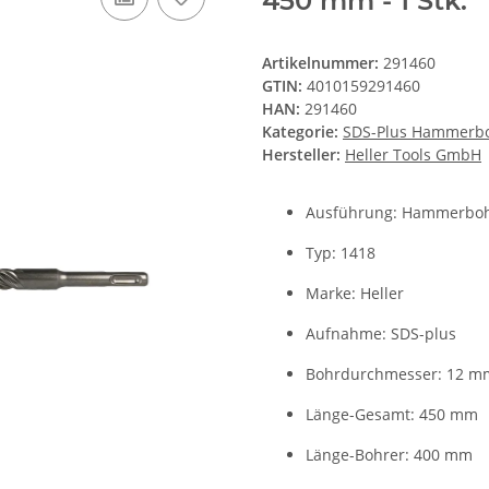
450 mm - 1 Stk.
Artikelnummer:
291460
GTIN:
4010159291460
HAN:
291460
Kategorie:
SDS-Plus Hammerb
Hersteller:
Heller Tools GmbH
Ausführung: Hammerboh
Typ: 1418
Marke: Heller
Aufnahme: SDS-plus
Bohrdurchmesser: 12 m
Länge-Gesamt: 450 mm
Länge-Bohrer: 400 mm