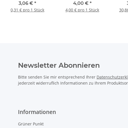
14x100x165mm VARIO
power
3,06 €
*
4,00 €
*
Kre
0,31 € pro 1 Stück
4,00 € pro 1 Stück
30,8
Do
Newsletter Abonnieren
Bitte senden Sie mir entsprechend Ihrer
Datenschutzerk
jederzeit widerruflich Informationen zu Ihrem Produktsor
Informationen
Grüner Punkt