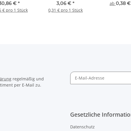
) 12 x 1000 mm
30,86 €
*
3,06 €
*
ab
0,38 
uzschneide +
6 € pro 1 Stück
0,31 € pro 1 Stück
ppelwendel
lärung
regelmäßig und
timent per E-Mail zu.
Gesetzliche Informati
Datenschutz