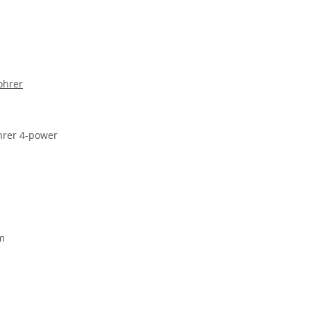
ohrer
rer 4-power
m