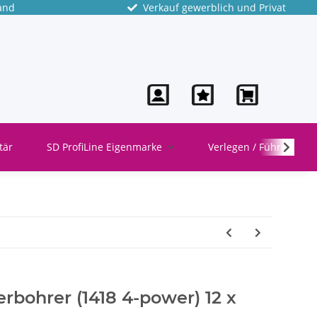
and
Verkauf gewerblich und Privat
tär
SD ProfiLine Eigenmarke
Verlegen / Führen
bohrer (1418 4-power) 12 x