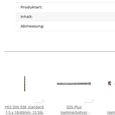
Produkteigenschaft
Wert
Produktart:
Inhalt:
Abmessung:
HSS DIN 338, standard,
SDS-Plus
1,5 x 18/40mm, 10 Stk.
Hammerbohrer
Ham