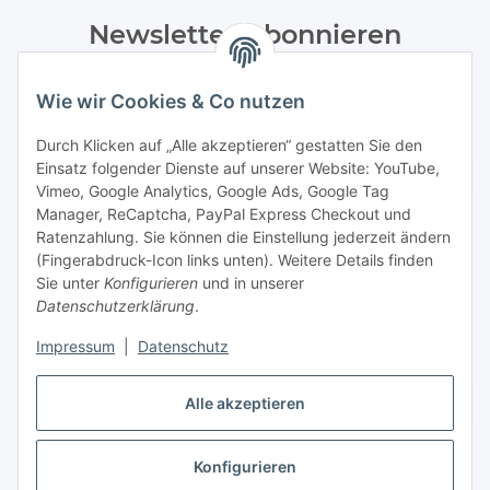
Newsletter Abonnieren
Bitte senden Sie mir entsprechend Ihrer
Wie wir Cookies & Co nutzen
Datenschutzerklärung
regelmäßig und jederzeit widerruflich
Informationen zu Ihrem Produktsortiment per E-Mail zu.
Durch Klicken auf „Alle akzeptieren“ gestatten Sie den
Einsatz folgender Dienste auf unserer Website: YouTube,
Abonnieren
Vimeo, Google Analytics, Google Ads, Google Tag
Manager, ReCaptcha, PayPal Express Checkout und
Ratenzahlung. Sie können die Einstellung jederzeit ändern
Informationen
(Fingerabdruck-Icon links unten). Weitere Details finden
Sie unter
Konfigurieren
und in unserer
Datenschutzerklärung
.
Gesetzliche Informationen
Impressum
|
Datenschutz
Alle akzeptieren
Vertrag widerrufen
Konfigurieren