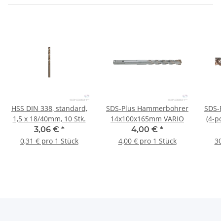
HSS DIN 338, standard,
SDS-Plus Hammerbohrer
SDS-
1,5 x 18/40mm, 10 Stk.
14x100x165mm VARIO
(4-p
3,06 €
*
4,00 €
*
0,31 € pro 1 Stück
4,00 € pro 1 Stück
30