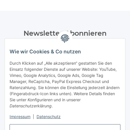
Newsletter Abonnieren
Bitte senden Sie mir entsprechend Ihrer
Datenschutzerklärung
regelmäßig und jederzeit widerruflich
Wie wir Cookies & Co nutzen
Informationen zu Ihrem Produktsortiment per E-Mail zu.
Durch Klicken auf „Alle akzeptieren“ gestatten Sie den
Einsatz folgender Dienste auf unserer Website: YouTube,
Abonnieren
Vimeo, Google Analytics, Google Ads, Google Tag
Manager, ReCaptcha, PayPal Express Checkout und
Informationen
Ratenzahlung. Sie können die Einstellung jederzeit ändern
(Fingerabdruck-Icon links unten). Weitere Details finden
Sie unter
Konfigurieren
und in unserer
Datenschutzerklärung
.
Gesetzliche Informationen
Impressum
|
Datenschutz