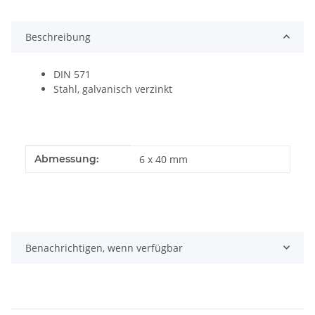
Beschreibung
DIN 571
Stahl, galvanisch verzinkt
Produkteigenschaft
Wert
Abmessung:
6 x 40 mm
Benachrichtigen, wenn verfügbar