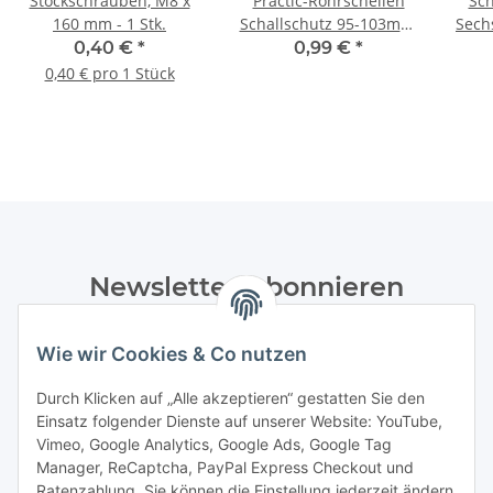
Stockschrauben, M8 x
Practic-Rohrschellen
Sch
160 mm - 1 Stk.
Schallschutz 95-103mm,
Sech
M8/M10, 1 Stück
0,40 €
*
0,99 €
*
0,40 € pro 1 Stück
Newsletter Abonnieren
Bitte senden Sie mir entsprechend Ihrer
Wie wir Cookies & Co nutzen
Datenschutzerklärung
regelmäßig und jederzeit widerruflich
Informationen zu Ihrem Produktsortiment per E-Mail zu.
Durch Klicken auf „Alle akzeptieren“ gestatten Sie den
Einsatz folgender Dienste auf unserer Website: YouTube,
Abonnieren
Vimeo, Google Analytics, Google Ads, Google Tag
Manager, ReCaptcha, PayPal Express Checkout und
Ratenzahlung. Sie können die Einstellung jederzeit ändern
Informationen