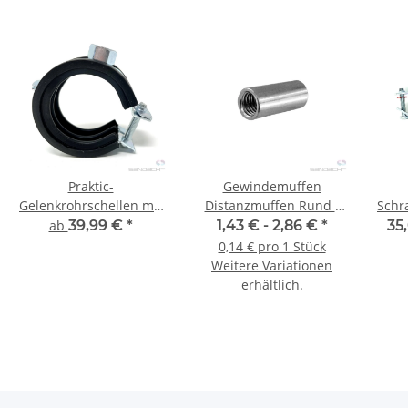
Praktic-
Gewindemuffen
Gelenkrohrschellen mit
Distanzmuffen Rund -
Schr
Kippschraube und
10 Stück
Sch
ab
39,99 €
*
1,43 € -
2,86 €
*
35
Schallschutzeinlage
0,14 € pro 1 Stück
G
Weitere Variationen
erhältlich.