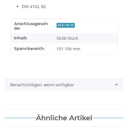
DIN 4102, B2
Anschlussgewin
Produkteigenschaft
Wert
M 8 / M 10
de:
Inhalt:
50,00 Stück
Spannbereich:
101-106 mm
Benachrichtigen, wenn verfügbar
Ähnliche Artikel