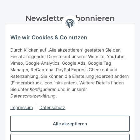
Newsletter Abonnieren
Bitte senden Sie mir entsprechend Ihrer
Wie wir Cookies & Co nutzen
Datenschutzerklärung
regelmäßig und jederzeit widerruflich
Informationen zu Ihrem Produktsortiment per E-Mail zu.
Durch Klicken auf „Alle akzeptieren“ gestatten Sie den
Einsatz folgender Dienste auf unserer Website: YouTube,
Abonnieren
Vimeo, Google Analytics, Google Ads, Google Tag
Manager, ReCaptcha, PayPal Express Checkout und
Ratenzahlung. Sie können die Einstellung jederzeit ändern
Informationen
(Fingerabdruck-Icon links unten). Weitere Details finden
Sie unter
Konfigurieren
und in unserer
Datenschutzerklärung
.
Gesetzliche Informationen
Impressum
|
Datenschutz
Vertrag widerrufen
Alle akzeptieren