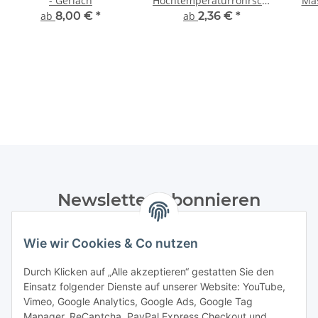
- Gerlach
Hochtemperaturrohrschellen
Ma
mit Kippschraube und
ab
8,00 €
*
ab
2,36 €
*
Schallschutzeinlage -
diverse Varianten
Newsletter Abonnieren
Bitte senden Sie mir entsprechend Ihrer
Wie wir Cookies & Co nutzen
Datenschutzerklärung
regelmäßig und jederzeit widerruflich
Informationen zu Ihrem Produktsortiment per E-Mail zu.
Durch Klicken auf „Alle akzeptieren“ gestatten Sie den
Einsatz folgender Dienste auf unserer Website: YouTube,
Abonnieren
Vimeo, Google Analytics, Google Ads, Google Tag
Manager, ReCaptcha, PayPal Express Checkout und