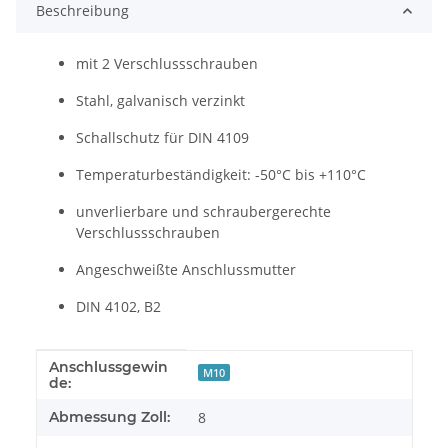
Beschreibung
mit 2 Verschlussschrauben
Stahl, galvanisch verzinkt
Schallschutz für DIN 4109
Temperaturbeständigkeit: -50°C bis +110°C
unverlierbare und schraubergerechte
Verschlussschrauben
Angeschweißte Anschlussmutter
DIN 4102, B2
Anschlussgewin
Produkteigenschaft
Wert
M10
de:
Abmessung Zoll:
8