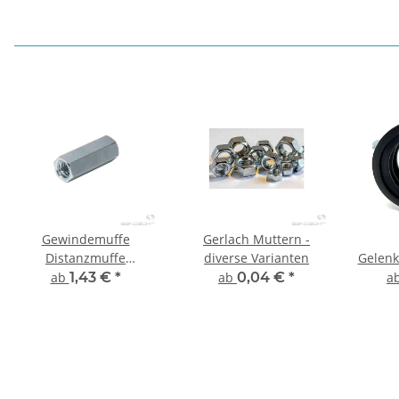
Gewindemuffe
Gerlach Muttern -
Distanzmuffe
diverse Varianten
Gelenk
Sechskant - 10 Stück
Kip
ab
1,43 €
*
ab
0,04 €
*
a
Scha