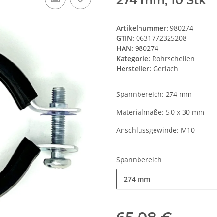
274 mm, 10 Stk
Artikelnummer:
980274
GTIN:
0631772325208
HAN:
980274
Kategorie:
Rohrschellen
Hersteller:
Gerlach
Spannbereich: 274 mm
Materialmaße: 5,0 x 30 mm
Anschlussgewinde: M10
Spannbereich
274 mm