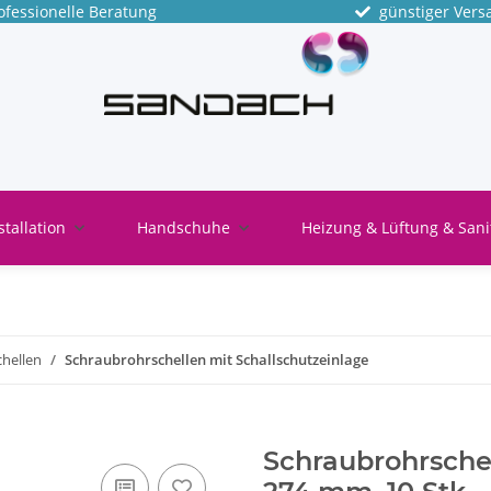
fessionelle Beratung
günstiger Vers
stallation
Handschuhe
Heizung & Lüftung & Sani
hellen
Schraubrohrschellen mit Schallschutzeinlage
Schraubrohrschel