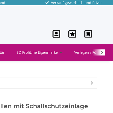
and
Verkauf gewerblich und Privat
tär
SD ProfiLine Eigenmarke
Verlegen / Führen
len mit Schallschutzeinlage