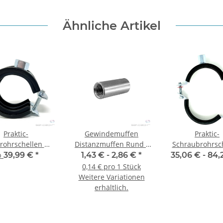
Ähnliche Artikel
Praktic-
Gewindemuffen
Praktic-
rohrschellen mit
Distanzmuffen Rund -
Schraubrohrsc
pschraube und
10 Stück
mit Schallschutz
b
39,99 €
*
1,43 € -
2,86 €
*
35,06 € -
84,
llschutzeinlage
u. Zweischra
0,14 € pro 1 Stück
Gelenkrohrsc
Weitere Variationen
erhältlich.