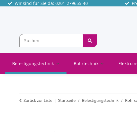
Wir sind für Sie da: 0201-279655-40
Pro
Befestigungstechnik
Bohrtechnik
Elektroin
Zurück zur Liste
Startseite
Befestigungstechnik
Rohrsc