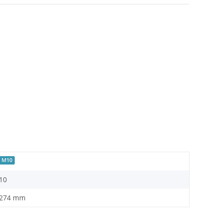
M10
10
274 mm