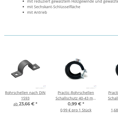
mit reduziert gewalztem Holzgewinde und gewalz
mit Sechskant-Schlüsselfläche
mit Antrieb
Rohrschellen nach DIN
Practic-Rohrschellen
Pract
1593
Schallschutz 40-43 mm
Schal
M8/M10 1 1/4" 1 Stück
m
ab
23,66 €
*
0,99 €
*
0,99 € pro 1 Stück
1,68