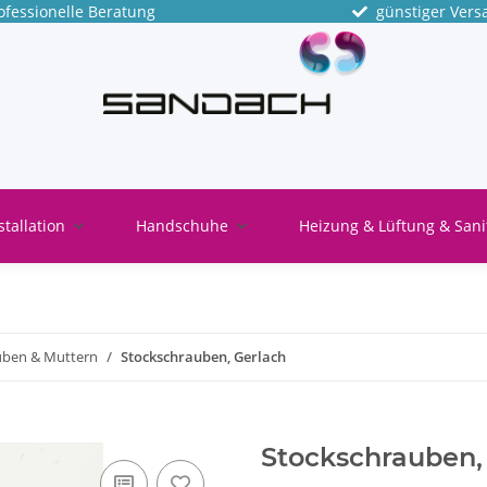
fessionelle Beratung
günstiger Vers
stallation
Handschuhe
Heizung & Lüftung & Sani
uben & Muttern
Stockschrauben, Gerlach
Stockschrauben,