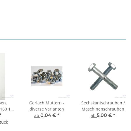
ben,
Gerlach Muttern -
Sechskantschrauben /
160 1
diverse Varianten
Maschinenschrauben
*
ab
0,04 €
*
ab
5,00 €
*
Stück