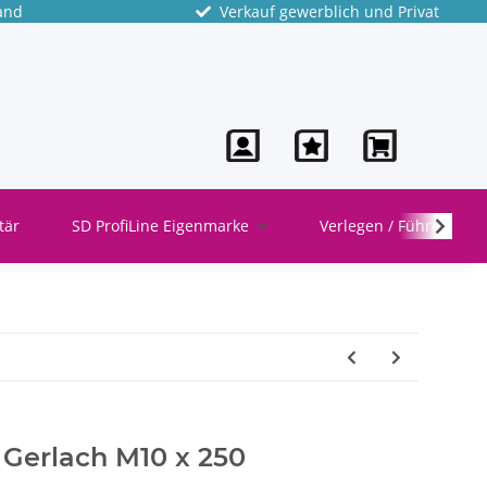
and
Verkauf gewerblich und Privat
tär
SD ProfiLine Eigenmarke
Verlegen / Führen
 Gerlach M10 x 250