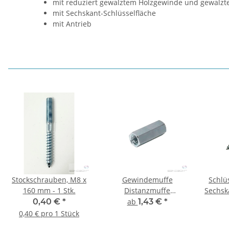
mit reduziert gewalztem Holzgewinde und gewalz
mit Sechskant-Schlüsselfläche
mit Antrieb
Stockschrauben, M8 x
Gewindemuffe
Schlü
160 mm - 1 Stk.
Distanzmuffe
Sechsk
Sechskant - 10 Stück
1
0,40 €
*
ab
1,43 €
*
0,40 € pro 1 Stück