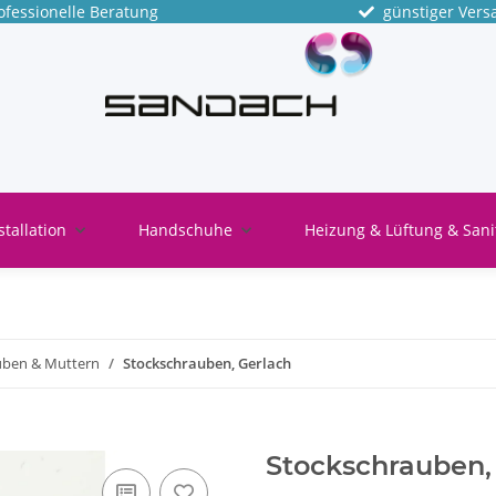
fessionelle Beratung
günstiger Vers
stallation
Handschuhe
Heizung & Lüftung & Sani
uben & Muttern
Stockschrauben, Gerlach
Stockschrauben, 