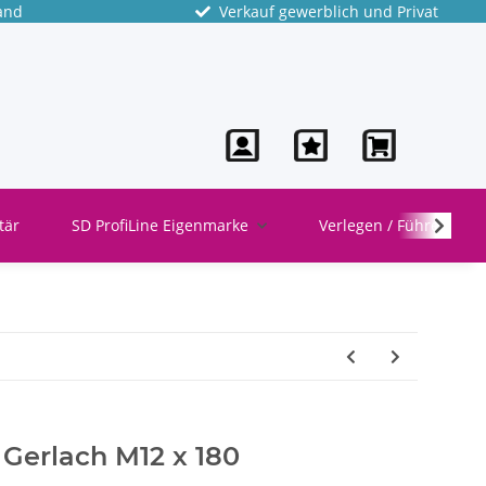
and
Verkauf gewerblich und Privat
tär
SD ProfiLine Eigenmarke
Verlegen / Führen
Gerlach M12 x 180