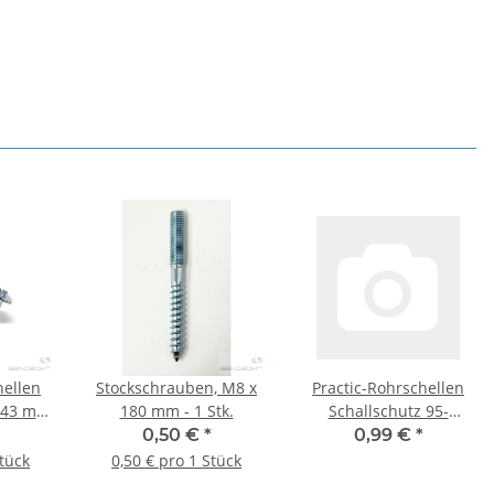
hellen
Stockschrauben, M8 x
Practic-Rohrschellen
0-43 mm
180 mm - 1 Stk.
Schallschutz 95-
 Stück
103mm, M8/M10, 1
0,50 €
*
0,99 €
*
Stück
Stück
0,50 € pro 1 Stück