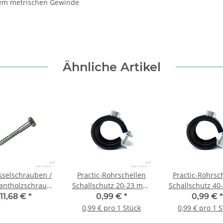
tem metrischen Gewinde
Ähnliche Artikel
sselschrauben /
Practic-Rohrschellen
Practic-Rohrsc
antholzschrauben
Schallschutz 20-23 mm,
Schallschutz 4
0 x 100 mm,
1/2" - M8/M10
- 1 1/4" 1
11,68 €
*
0,99 €
*
0,99 €
*
0,99 € pro 1 Stück
0,99 € pro 1 