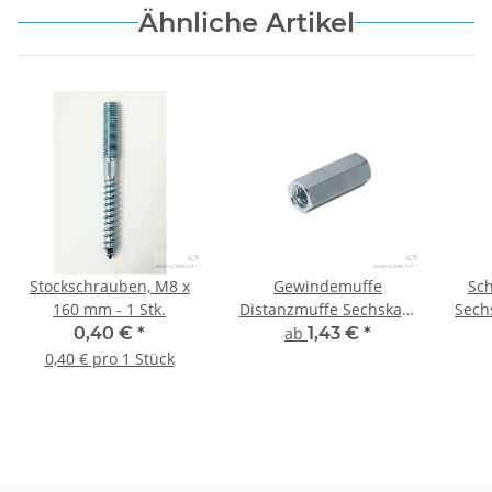
Ähnliche Artikel
Stockschrauben, M8 x
Gewindemuffe
Sch
160 mm - 1 Stk.
Distanzmuffe Sechskant
Sech
- 10 Stück
0,40 €
*
ab
1,43 €
*
0,40 € pro 1 Stück