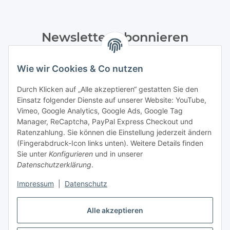
Newsletter Abonnieren
Bitte senden Sie mir entsprechend Ihrer
Wie wir Cookies & Co nutzen
Datenschutzerklärung
regelmäßig und jederzeit widerruflich
Informationen zu Ihrem Produktsortiment per E-Mail zu.
Durch Klicken auf „Alle akzeptieren“ gestatten Sie den
Einsatz folgender Dienste auf unserer Website: YouTube,
Abonnieren
Vimeo, Google Analytics, Google Ads, Google Tag
Manager, ReCaptcha, PayPal Express Checkout und
Ratenzahlung. Sie können die Einstellung jederzeit ändern
Informationen
(Fingerabdruck-Icon links unten). Weitere Details finden
Sie unter
Konfigurieren
und in unserer
Datenschutzerklärung
.
Gesetzliche Informationen
Impressum
|
Datenschutz
Vertrag widerrufen
Alle akzeptieren