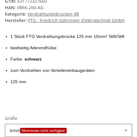
GTIN:
631772327660
HAN:
VBR6-260-AG
Kategorie:
Verdrahtungsbrücken VB
Hersteller:
FTG - Friedrich Göhringer Elektrotechnik GmbH
1 Stück FTG Verdrahtungsbrücke 125 mm 10mm² Stift/Stift
beidseitig Aderendhülse
Farbe:
schwarz
zum Verdrahten von Verteilereinbaugeräten
125 mm
Größe
6mm
Momentan nicht verfügbar