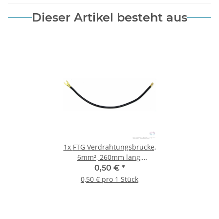
Dieser Artikel besteht aus
1x
FTG Verdrahtungsbrücke,
6mm², 260mm lang,
schwarz, 1x
0,50 €
*
Gabelkabelschuh, 1x
0,50 € pro 1 Stück
Aderendhülse