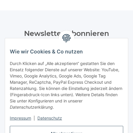
Newsletter Abonnieren
Bitte senden Sie mir entsprechend Ihrer
Wie wir Cookies & Co nutzen
Datenschutzerklärung
regelmäßig und jederzeit widerruflich
Informationen zu Ihrem Produktsortiment per E-Mail zu.
Durch Klicken auf „Alle akzeptieren“ gestatten Sie den
Einsatz folgender Dienste auf unserer Website: YouTube,
Abonnieren
Vimeo, Google Analytics, Google Ads, Google Tag
Manager, ReCaptcha, PayPal Express Checkout und
Ratenzahlung. Sie können die Einstellung jederzeit ändern
Informationen
(Fingerabdruck-Icon links unten). Weitere Details finden
Sie unter
Konfigurieren
und in unserer
Datenschutzerklärung
.
Gesetzliche Informationen
Impressum
|
Datenschutz