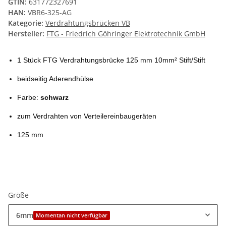
GTIN:
631772327691
HAN:
VBR6-325-AG
Kategorie:
Verdrahtungsbrücken VB
Hersteller:
FTG - Friedrich Göhringer Elektrotechnik GmbH
1 Stück FTG Verdrahtungsbrücke 125 mm 10mm² Stift/Stift
beidseitig Aderendhülse
Farbe:
schwarz
zum Verdrahten von Verteilereinbaugeräten
125 mm
Größe
6mm
Momentan nicht verfügbar