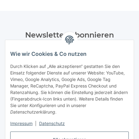
Newsletter Abonnieren
Bitte senden Sie mir entsprechend Ihrer
Wie wir Cookies & Co nutzen
Datenschutzerklärung
regelmäßig und jederzeit widerruflich
Informationen zu Ihrem Produktsortiment per E-Mail zu.
Durch Klicken auf „Alle akzeptieren“ gestatten Sie den
Einsatz folgender Dienste auf unserer Website: YouTube,
Abonnieren
Vimeo, Google Analytics, Google Ads, Google Tag
Manager, ReCaptcha, PayPal Express Checkout und
Ratenzahlung. Sie können die Einstellung jederzeit ändern
Informationen
(Fingerabdruck-Icon links unten). Weitere Details finden
Sie unter
Konfigurieren
und in unserer
Datenschutzerklärung
.
Gesetzliche Informationen
Impressum
|
Datenschutz