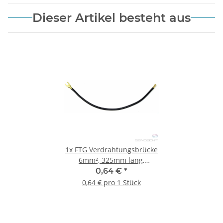
Dieser Artikel besteht aus
1x
FTG Verdrahtungsbrücke
6mm², 325mm lang,
schwarz, 1x
0,64 €
*
Gabelkabelschuh, 1x
0,64 € pro 1 Stück
Aderendhülse