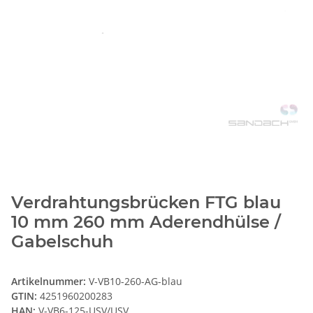
Verdrahtungsbrücken FTG blau
10 mm 260 mm Aderendhülse /
Gabelschuh
Artikelnummer:
V-VB10-260-AG-blau
GTIN:
4251960200283
HAN:
V-VB6-125-USV/USV