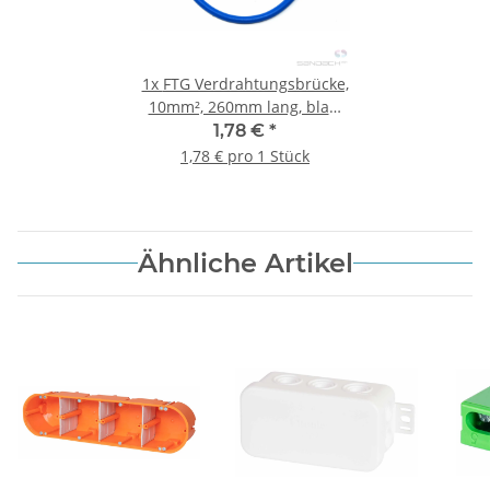
1x
FTG Verdrahtungsbrücke,
10mm², 260mm lang, blau,
1x Gabelkabelschuh, 1x
1,78 €
*
Aderendhülse
1,78 € pro 1 Stück
Ähnliche Artikel