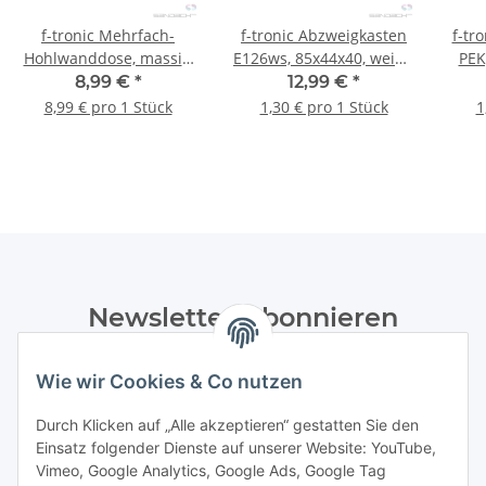
f-tronic Mehrfach-
f-tronic Abzweigkasten
f-tr
Hohlwanddose, massiv,
E126ws, 85x44x40, weiß -
PEK
HW40, 4-fach, 1 Stück
10 Stück
2x10
8,99 €
*
12,99 €
*
8,99 € pro 1 Stück
1,30 € pro 1 Stück
1
Newsletter Abonnieren
Bitte senden Sie mir entsprechend Ihrer
Wie wir Cookies & Co nutzen
Datenschutzerklärung
regelmäßig und jederzeit widerruflich
Informationen zu Ihrem Produktsortiment per E-Mail zu.
Durch Klicken auf „Alle akzeptieren“ gestatten Sie den
Einsatz folgender Dienste auf unserer Website: YouTube,
Abonnieren
Vimeo, Google Analytics, Google Ads, Google Tag