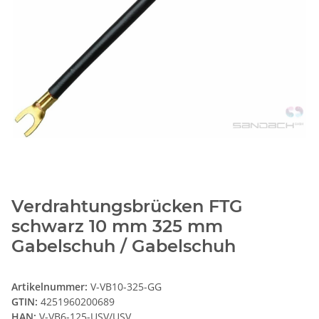
Verdrahtungsbrücken FTG
schwarz 10 mm 325 mm
Gabelschuh / Gabelschuh
Artikelnummer:
V-VB10-325-GG
GTIN:
4251960200689
HAN:
V-VB6-125-USV/USV