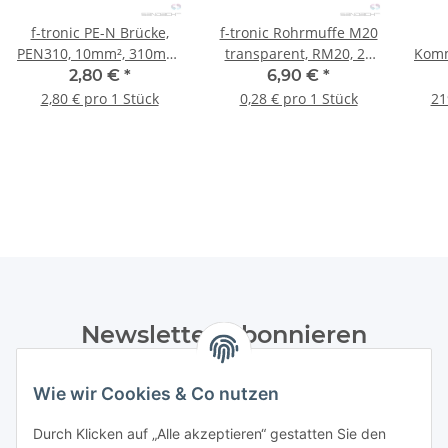
f-tronic PE-N Brücke,
f-tronic Rohrmuffe M20
PEN310, 10mm², 310mm,
transparent, RM20, 25
Komm
blau, 1 Stück
Stück
2,80 €
*
6,90 €
*
2,80 € pro 1 Stück
0,28 € pro 1 Stück
21
Newsletter Abonnieren
Bitte senden Sie mir entsprechend Ihrer
Wie wir Cookies & Co nutzen
Datenschutzerklärung
regelmäßig und jederzeit widerruflich
Informationen zu Ihrem Produktsortiment per E-Mail zu.
Durch Klicken auf „Alle akzeptieren“ gestatten Sie den