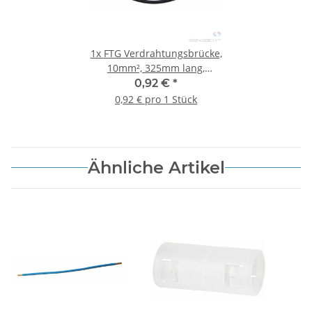
1x
FTG Verdrahtungsbrücke,
10mm², 325mm lang,
schwarz, 2x
0,92 €
*
Gabelkabelschuh
0,92 € pro 1 Stück
Ähnliche Artikel