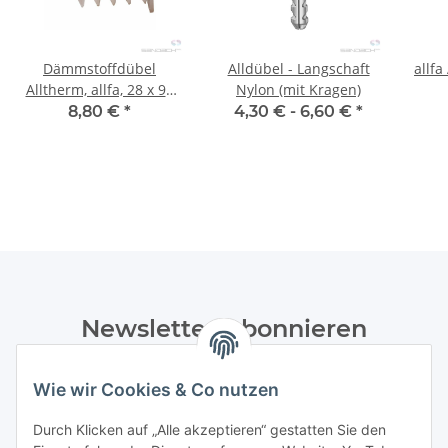
Dämmstoffdübel
Alldübel - Langschaft
allfa
Alltherm, allfa, 28 x 95
Nylon (mit Kragen)
mm - 20 Stk.
8,80 €
*
4,30 € -
6,60 €
*
Newsletter Abonnieren
Bitte senden Sie mir entsprechend Ihrer
Wie wir Cookies & Co nutzen
Datenschutzerklärung
regelmäßig und jederzeit widerruflich
Informationen zu Ihrem Produktsortiment per E-Mail zu.
Durch Klicken auf „Alle akzeptieren“ gestatten Sie den