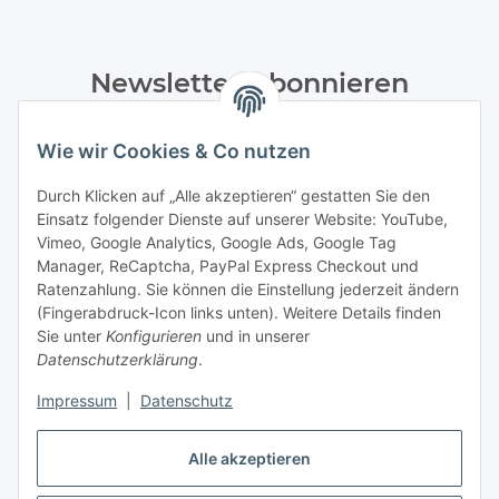
Newsletter Abonnieren
Bitte senden Sie mir entsprechend Ihrer
Wie wir Cookies & Co nutzen
Datenschutzerklärung
regelmäßig und jederzeit widerruflich
Informationen zu Ihrem Produktsortiment per E-Mail zu.
Durch Klicken auf „Alle akzeptieren“ gestatten Sie den
Einsatz folgender Dienste auf unserer Website: YouTube,
Abonnieren
Vimeo, Google Analytics, Google Ads, Google Tag
Manager, ReCaptcha, PayPal Express Checkout und
Ratenzahlung. Sie können die Einstellung jederzeit ändern
Informationen
(Fingerabdruck-Icon links unten). Weitere Details finden
Sie unter
Konfigurieren
und in unserer
Datenschutzerklärung
.
Gesetzliche Informationen
Impressum
|
Datenschutz
Vertrag widerrufen
Alle akzeptieren