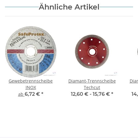
Ähnliche Artikel
Gewebetrennscheibe
Diamant-Trennscheibe
Dia
INOX
Techcut
ab
6,72 €
*
12,60 € -
15,76 €
*
14