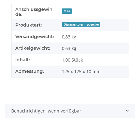
Anschlussgewin
Produkteigenschaft
Wert
M14
de:
Produktart:
Diamanttrennscheibe
Versandgewicht:
0,83 kg
Artikelgewicht:
0,63
kg
Inhalt:
1,00 Stück
Abmessung:
125 x 125 x 10 mm
Benachrichtigen, wenn verfügbar