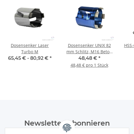
Dosensenker Laser
Dosensenker UNIX 82
HSS-
Turbo M
mm Schlitz, M16 Beton
KS 1 Stück
65,45 € -
80,92 €
*
48,48 €
*
48,48 € pro 1 Stück
Newsletter Abonnieren