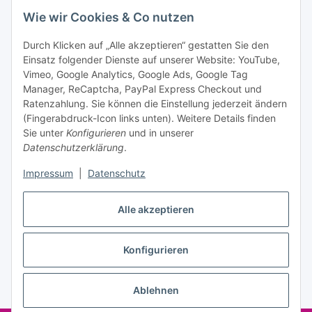
Bitte senden Sie mir entsprechend Ihrer
Wie wir Cookies & Co nutzen
Datenschutzerklärung
regelmäßig und jederzeit widerruflich
Informationen zu Ihrem Produktsortiment per E-Mail zu.
Durch Klicken auf „Alle akzeptieren“ gestatten Sie den
Einsatz folgender Dienste auf unserer Website: YouTube,
Abonnieren
Vimeo, Google Analytics, Google Ads, Google Tag
Manager, ReCaptcha, PayPal Express Checkout und
Ratenzahlung. Sie können die Einstellung jederzeit ändern
Informationen
(Fingerabdruck-Icon links unten). Weitere Details finden
Sie unter
Konfigurieren
und in unserer
Datenschutzerklärung
.
Gesetzliche Informationen
Impressum
|
Datenschutz
Vertrag widerrufen
Alle akzeptieren
Konfigurieren
Ablehnen
* Alle Preise inkl. gesetzlicher USt., zzgl.
Versand