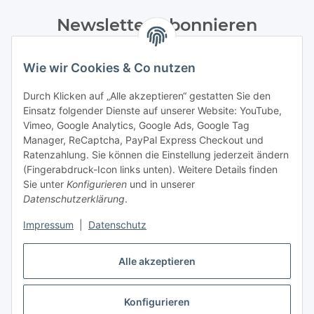
Newsletter Abonnieren
Bitte senden Sie mir entsprechend Ihrer
Wie wir Cookies & Co nutzen
Datenschutzerklärung
regelmäßig und jederzeit widerruflich
Informationen zu Ihrem Produktsortiment per E-Mail zu.
Durch Klicken auf „Alle akzeptieren“ gestatten Sie den
Einsatz folgender Dienste auf unserer Website: YouTube,
Abonnieren
Vimeo, Google Analytics, Google Ads, Google Tag
Manager, ReCaptcha, PayPal Express Checkout und
Ratenzahlung. Sie können die Einstellung jederzeit ändern
Informationen
(Fingerabdruck-Icon links unten). Weitere Details finden
Sie unter
Konfigurieren
und in unserer
Datenschutzerklärung
.
Gesetzliche Informationen
Impressum
|
Datenschutz
Alle akzeptieren
Vertrag widerrufen
Konfigurieren