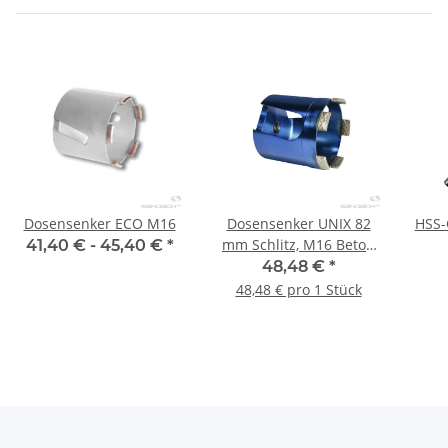
Dosensenker ECO M16
Dosensenker UNIX 82
HSS-
mm Schlitz, M16 Beton
41,40 € -
45,40 €
*
KS 1 Stück
48,48 €
*
48,48 € pro 1 Stück