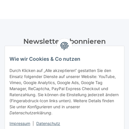
Newsletter Abonnieren
Bitte senden Sie mir entsprechend Ihrer
Wie wir Cookies & Co nutzen
Datenschutzerklärung
regelmäßig und jederzeit widerruflich
Informationen zu Ihrem Produktsortiment per E-Mail zu.
Durch Klicken auf „Alle akzeptieren“ gestatten Sie den
Einsatz folgender Dienste auf unserer Website: YouTube,
Abonnieren
Vimeo, Google Analytics, Google Ads, Google Tag
Manager, ReCaptcha, PayPal Express Checkout und
Ratenzahlung. Sie können die Einstellung jederzeit ändern
Informationen
(Fingerabdruck-Icon links unten). Weitere Details finden
Sie unter
Konfigurieren
und in unserer
Datenschutzerklärung
.
Gesetzliche Informationen
Impressum
|
Datenschutz