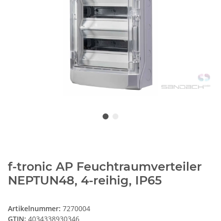
f-tronic AP Feuchtraumverteiler
NEPTUN48, 4-reihig, IP65
Artikelnummer:
7270004
GTIN:
4034338930346