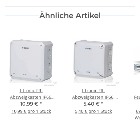
Ähnliche Artikel
f-tronic FR-
f-tronic FR-
Abzweigkasten IP66,
Abzweigkasten IP66,
Fe
grau, NEPTUN Compact,
grau, NEPTUN Compact,
10,99 €
*
5,40 €
*
140 x140x81mm - 1
85x85x54mm - 1 Stück
10,99 € pro 1 Stück
5,40 € pro 1 Stück
69
Stück
We