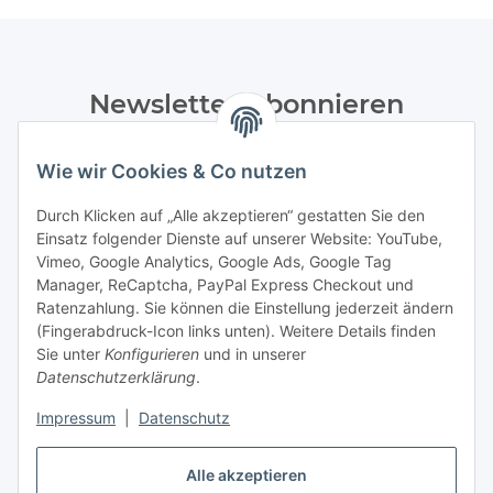
Newsletter Abonnieren
Bitte senden Sie mir entsprechend Ihrer
Wie wir Cookies & Co nutzen
Datenschutzerklärung
regelmäßig und jederzeit widerruflich
Informationen zu Ihrem Produktsortiment per E-Mail zu.
Durch Klicken auf „Alle akzeptieren“ gestatten Sie den
Einsatz folgender Dienste auf unserer Website: YouTube,
Abonnieren
Vimeo, Google Analytics, Google Ads, Google Tag
Manager, ReCaptcha, PayPal Express Checkout und
Ratenzahlung. Sie können die Einstellung jederzeit ändern
Informationen
(Fingerabdruck-Icon links unten). Weitere Details finden
Sie unter
Konfigurieren
und in unserer
Datenschutzerklärung
.
Gesetzliche Informationen
Impressum
|
Datenschutz
Vertrag widerrufen
Alle akzeptieren