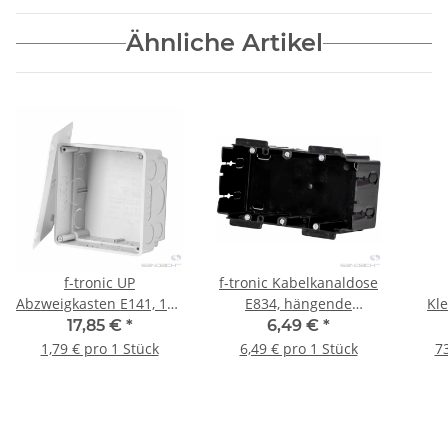
Ähnliche Artikel
f-tronic UP
f-tronic Kabelkanaldose
Abzweigkasten E141, 100
E834, hängende
Kl
x 100 x 50mm, grau, 10
Befestigung, 1 Stück
17,85 €
*
6,49 €
*
Stück
S
1,79 € pro 1 Stück
6,49 € pro 1 Stück
73