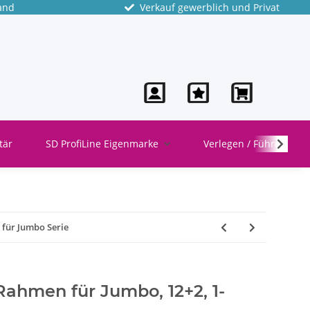
and
Verkauf gewerblich und Privat
tär
SD ProfiLine Eigenmarke
Verlegen / Führen
 für Jumbo Serie
 Rahmen für Jumbo, 12+2, 1-