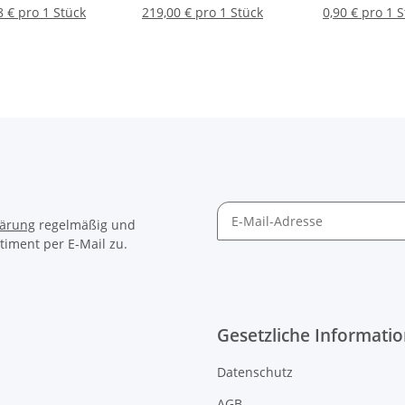
och Ø 74 mm, 12
Stück
8 € pro 1 Stück
219,00 € pro 1 Stück
0,90 € pro 1 
Stück
lärung
regelmäßig und
timent per E-Mail zu.
Gesetzliche Informati
Datenschutz
AGB