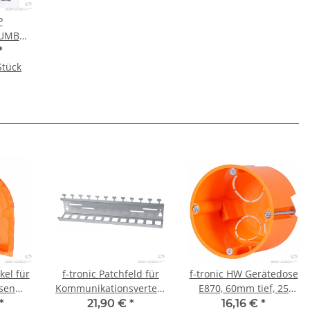
P
 JUMBO
eihig
*
Stück
kel für
f-tronic Patchfeld für
f-tronic HW Gerätedose
sen
Kommunikationsverteiler,
E870, 60mm tief, 25
nd, 50
Patch12, 1 Stück
Stück
*
21,90 €
*
16,16 €
*