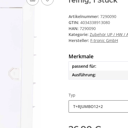
reihig, 1 Stück
Artikelnummer:
7290090
GTIN:
4034338913080
HAN:
7290090
Kategorie:
Zubehör UP / HW / A
Hersteller:
F-tronic GmbH
Merkmale
passend für:
Ausführung:
Typ
T+RJUMBO12+2