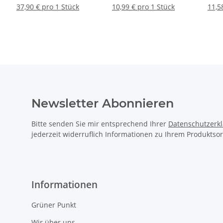
Durchstoßmembran,
Fräsl
37,90 € pro 1 Stück
10,99 € pro 1 Stück
11,5
62mm tief, 10 Stück
Newsletter Abonnieren
Bitte senden Sie mir entsprechend Ihrer
Datenschutzerk
jederzeit widerruflich Informationen zu Ihrem Produktsor
Informationen
Grüner Punkt
Wir über uns