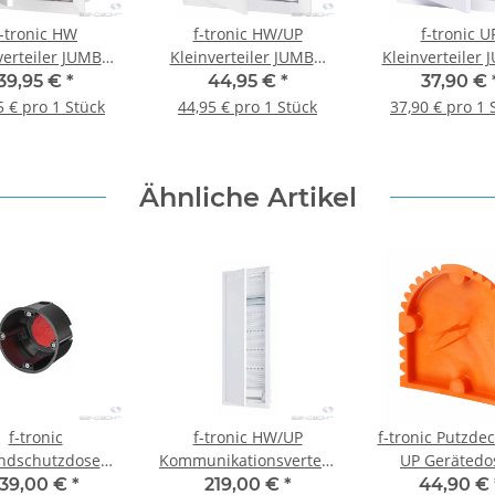
f-tronic HW
f-tronic HW/UP
f-tronic U
verteiler JUMBO
Kleinverteiler JUMBO
Kleinverteiler
V12+2ST, mit
12+2, 1-reihig
UPV12+2ST, 1-r
39,95 €
*
44,95 €
*
37,90 €
aubklemme, 1-
5 € pro 1 Stück
44,95 € pro 1 Stück
37,90 € pro 1 
reihig
Ähnliche Artikel
f-tronic
f-tronic HW/UP
f-tronic Putzdec
ndschutzdose
Kommunikationsverteiler
UP Gerätedo
17, 54mm tief,
JUMBO60K, 5-reihig
massiv, halbru
139,00 €
*
219,00 €
*
44,90 €