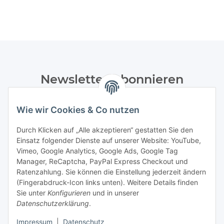
Newsletter Abonnieren
Bitte senden Sie mir entsprechend Ihrer
Wie wir Cookies & Co nutzen
Datenschutzerklärung
regelmäßig und jederzeit widerruflich
Informationen zu Ihrem Produktsortiment per E-Mail zu.
Durch Klicken auf „Alle akzeptieren“ gestatten Sie den
Einsatz folgender Dienste auf unserer Website: YouTube,
Abonnieren
Vimeo, Google Analytics, Google Ads, Google Tag
Manager, ReCaptcha, PayPal Express Checkout und
Ratenzahlung. Sie können die Einstellung jederzeit ändern
Informationen
(Fingerabdruck-Icon links unten). Weitere Details finden
Sie unter
Konfigurieren
und in unserer
Datenschutzerklärung
.
Gesetzliche Informationen
Impressum
|
Datenschutz