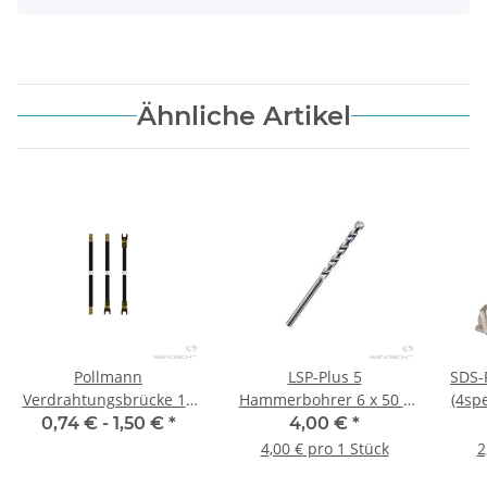
Ähnliche Artikel
Pollmann
LSP-Plus 5
SDS-
Verdrahtungsbrücke 10
Hammerbohrer 6 x 50 x
(4sp
mm² schwarz
115 mm
0,74 € -
1,50 €
*
4,00 €
*
4,00 € pro 1 Stück
2