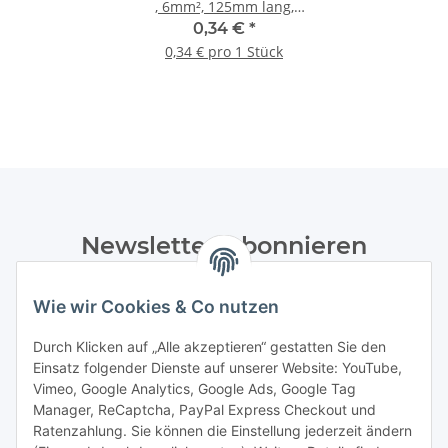
, 6mm², 125mm lang,
schwarz, 2 x Aderendhülse
0,34 €
*
0,34 € pro 1 Stück
Newsletter Abonnieren
Bitte senden Sie mir entsprechend Ihrer
Wie wir Cookies & Co nutzen
Datenschutzerklärung
regelmäßig und jederzeit widerruflich
Informationen zu Ihrem Produktsortiment per E-Mail zu.
Durch Klicken auf „Alle akzeptieren“ gestatten Sie den
Einsatz folgender Dienste auf unserer Website: YouTube,
Abonnieren
Vimeo, Google Analytics, Google Ads, Google Tag
Manager, ReCaptcha, PayPal Express Checkout und
Ratenzahlung. Sie können die Einstellung jederzeit ändern
Informationen