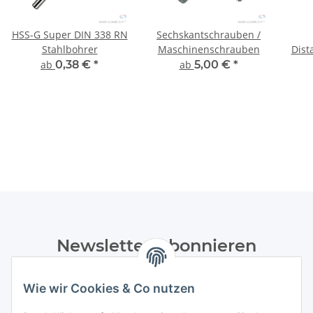
HSS-G Super DIN 338 RN
Sechskantschrauben /
Stahlbohrer
Maschinenschrauben
Dist
ab
0,38 €
*
ab
5,00 €
*
Newsletter Abonnieren
Bitte senden Sie mir entsprechend Ihrer
Wie wir Cookies & Co nutzen
Datenschutzerklärung
regelmäßig und jederzeit widerruflich
Informationen zu Ihrem Produktsortiment per E-Mail zu.