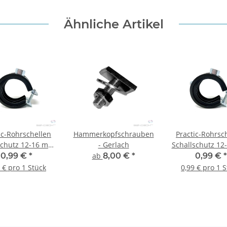
Ähnliche Artikel
ic-Rohrschellen
Hammerkopfschrauben
Practic-Rohrsc
schutz 12-16 mm,
- Gerlach
Schallschutz 1
M10 - 1 Stück
- 1 Stück
0,99 €
*
ab
8,00 €
*
0,99 €
*
 € pro 1 Stück
0,99 € pro 1 