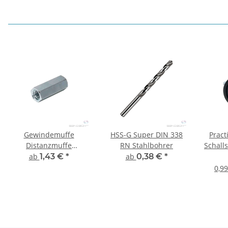
Gewindemuffe
HSS-G Super DIN 338
Pract
Distanzmuffe
RN Stahlbohrer
Schall
Sechskant - 10 Stück
M8/
ab
1,43 €
*
ab
0,38 €
*
0,99