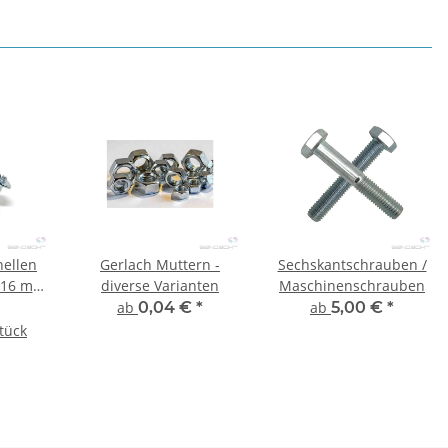
hellen
Gerlach Muttern -
Sechskantschrauben /
2-16 mm
diverse Varianten
Maschinenschrauben
ab
0,04 €
*
ab
5,00 €
*
Stück