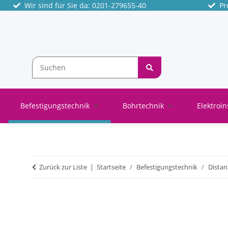
Wir sind für Sie da: 0201-279655-40
Pro
Befestigungstechnik
Bohrtechnik
Elektroin
Zurück zur Liste
Startseite
Befestigungstechnik
Dista