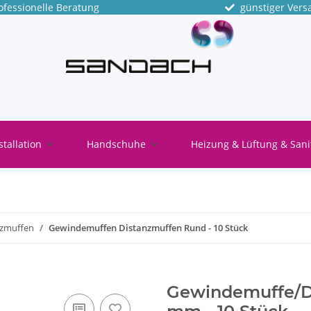
fessionelle Beratung
günstiger Vers
stallation
Handschuhe
Heizung & Lüftung & Sani
nzmuffen
Gewindemuffen Distanzmuffen Rund - 10 Stück
Gewindemuffe/Di