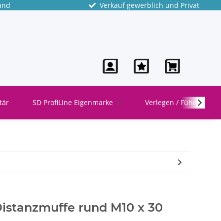
and
Verkauf gewerblich und Privat
tär
SD ProfiLine Eigenmarke
Verlegen / Führen
stanzmuffe rund M10 x 30