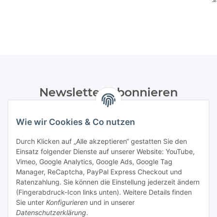
Newsletter Abonnieren
Bitte senden Sie mir entsprechend Ihrer
Wie wir Cookies & Co nutzen
Datenschutzerklärung
regelmäßig und jederzeit widerruflich
Informationen zu Ihrem Produktsortiment per E-Mail zu.
Durch Klicken auf „Alle akzeptieren“ gestatten Sie den
Einsatz folgender Dienste auf unserer Website: YouTube,
Abonnieren
Vimeo, Google Analytics, Google Ads, Google Tag
Manager, ReCaptcha, PayPal Express Checkout und
Ratenzahlung. Sie können die Einstellung jederzeit ändern
Informationen
(Fingerabdruck-Icon links unten). Weitere Details finden
Sie unter
Konfigurieren
und in unserer
Datenschutzerklärung
.
Gesetzliche Informationen