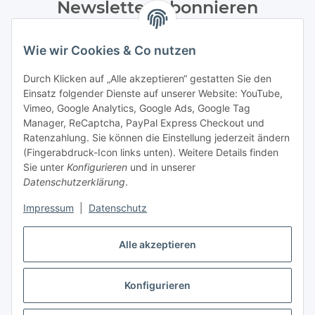
Newsletter Abonnieren
Bitte senden Sie mir entsprechend Ihrer
Wie wir Cookies & Co nutzen
Datenschutzerklärung
regelmäßig und jederzeit widerruflich
Informationen zu Ihrem Produktsortiment per E-Mail zu.
Durch Klicken auf „Alle akzeptieren“ gestatten Sie den
Einsatz folgender Dienste auf unserer Website: YouTube,
Abonnieren
Vimeo, Google Analytics, Google Ads, Google Tag
Manager, ReCaptcha, PayPal Express Checkout und
Ratenzahlung. Sie können die Einstellung jederzeit ändern
Informationen
(Fingerabdruck-Icon links unten). Weitere Details finden
Sie unter
Konfigurieren
und in unserer
Datenschutzerklärung
.
Gesetzliche Informationen
Impressum
|
Datenschutz
Vertrag widerrufen
Alle akzeptieren
Konfigurieren