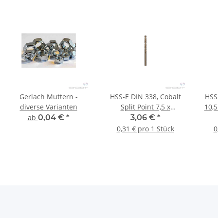
Gerlach Muttern -
HSS-E DIN 338, Cobalt
HSS
diverse Varianten
Split Point 7,5 x
10,5
69/109mm, 10 Stk.
ab
0,04 €
*
3,06 €
*
0,31 € pro 1 Stück
0