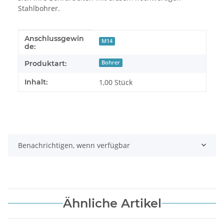
Stahlbohrer.
Anschlussgewin
Produkteigenschaft
Wert
M14
de:
Produktart:
Bohrer
Inhalt:
1,00 Stück
Benachrichtigen, wenn verfügbar
Ähnliche Artikel