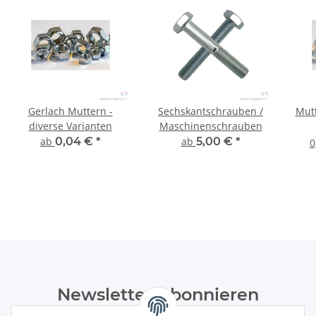
Gerlach Muttern -
Sechskantschrauben /
Mut
diverse Varianten
Maschinenschrauben
ab
0,04 €
*
ab
5,00 €
*
0
Newsletter Abonnieren