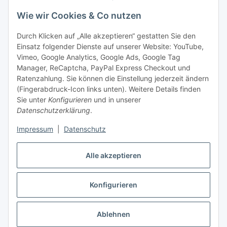
Bitte senden Sie mir entsprechend Ihrer
Wie wir Cookies & Co nutzen
Datenschutzerklärung
regelmäßig und jederzeit widerruflich
Informationen zu Ihrem Produktsortiment per E-Mail zu.
Durch Klicken auf „Alle akzeptieren“ gestatten Sie den
Einsatz folgender Dienste auf unserer Website: YouTube,
Abonnieren
Vimeo, Google Analytics, Google Ads, Google Tag
Manager, ReCaptcha, PayPal Express Checkout und
Ratenzahlung. Sie können die Einstellung jederzeit ändern
Informationen
(Fingerabdruck-Icon links unten). Weitere Details finden
Sie unter
Konfigurieren
und in unserer
Datenschutzerklärung
.
Gesetzliche Informationen
Impressum
|
Datenschutz
Alle akzeptieren
Vertrag widerrufen
Konfigurieren
Ablehnen
* Alle Preise inkl. gesetzlicher USt., zzgl.
Versand