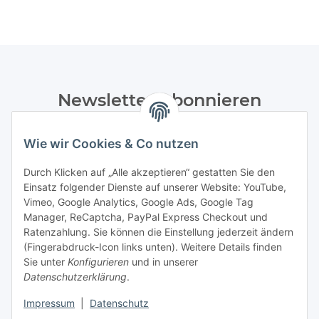
Newsletter Abonnieren
Bitte senden Sie mir entsprechend Ihrer
Wie wir Cookies & Co nutzen
Datenschutzerklärung
regelmäßig und jederzeit widerruflich
Informationen zu Ihrem Produktsortiment per E-Mail zu.
Durch Klicken auf „Alle akzeptieren“ gestatten Sie den
Einsatz folgender Dienste auf unserer Website: YouTube,
Abonnieren
Vimeo, Google Analytics, Google Ads, Google Tag
Manager, ReCaptcha, PayPal Express Checkout und
Ratenzahlung. Sie können die Einstellung jederzeit ändern
Informationen
(Fingerabdruck-Icon links unten). Weitere Details finden
Sie unter
Konfigurieren
und in unserer
Datenschutzerklärung
.
Gesetzliche Informationen
Impressum
|
Datenschutz